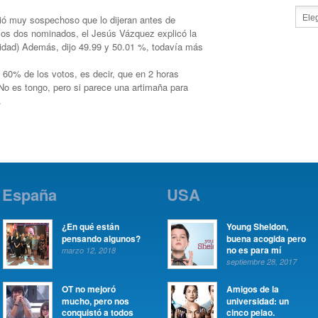
ió muy sospechoso que lo dijeran antes de
los dos nominados, el Jesús Vázquez explicó la
cidad) Además, dijo 49.99 y 50.01 %, todavía más
60% de los votos, es decir, que en 2 horas
 No es tongo, pero si parece una artimaña para
.
España
USA
¿En qué están
Young Sheldon,
pensando algunos?
buena acogida pero
no es para mí
marzo 12, 2018
septiembre 28, 2017
OT no mejoró
Amigos de la
mucho, pero nos
universidad: un
conquistó a todos
cinco pelao.