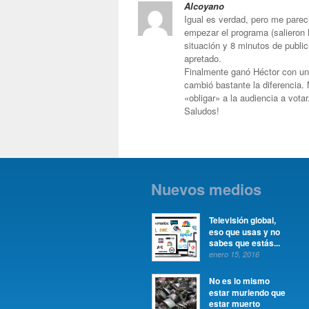
Alcoyano
Igual es verdad, pero me parec
empezar el programa (salieron 
situación y 8 minutos de publi
apretado.
Finalmente ganó Héctor con un 
cambió bastante la diferencia.
«obligar» a la audiencia a votar
Saludos!
Nuevos medios
Televisión global,
eso que usas y no
sabes que estás...
enero 15, 2016
No es lo mismo
estar muriendo que
estar muerto