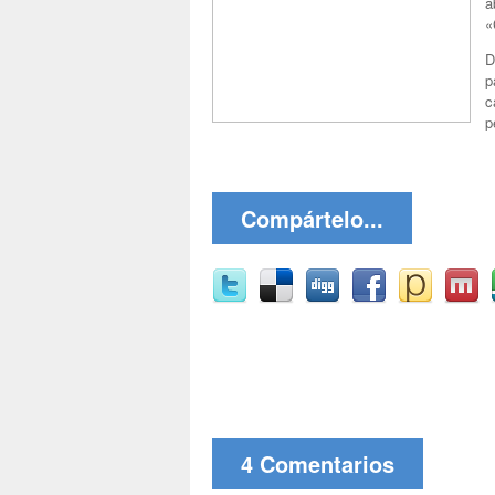
a
«
D
p
c
p
Compártelo...
4 Comentarios