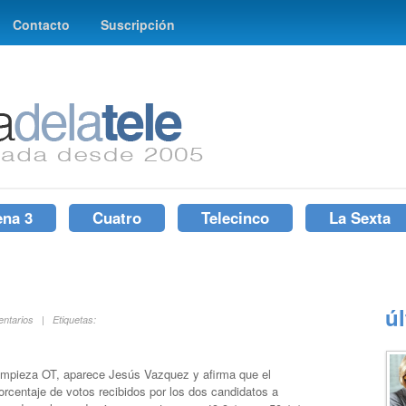
Contacto
Suscripción
ena 3
Cuatro
Telecinco
La Sexta
ú
entarios | Etiquetas:
mpieza OT, aparece Jesús Vazquez y afirma que el
orcentaje de votos recibidos por los dos candidatos a