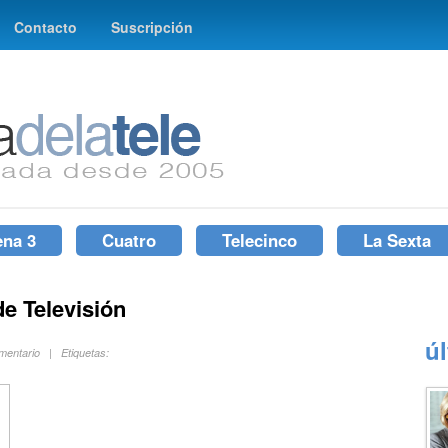
Contacto
Suscripción
ena 3
Cuatro
Telecinco
La Sexta
e Televisión
ú
mentario | Etiquetas: