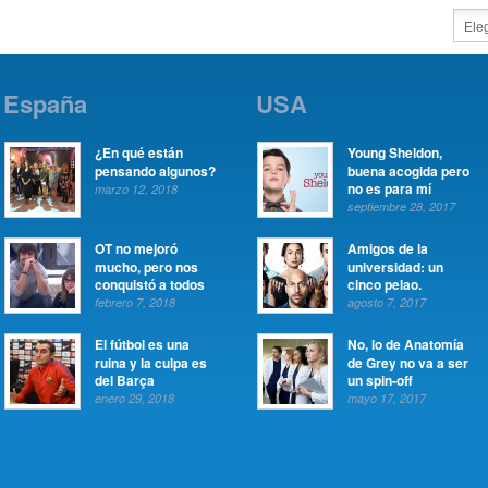
España
USA
¿En qué están
Young Sheldon,
pensando algunos?
buena acogida pero
no es para mí
marzo 12, 2018
septiembre 28, 2017
OT no mejoró
Amigos de la
mucho, pero nos
universidad: un
conquistó a todos
cinco pelao.
febrero 7, 2018
agosto 7, 2017
El fútbol es una
No, lo de Anatomía
ruina y la culpa es
de Grey no va a ser
del Barça
un spin-off
enero 29, 2018
mayo 17, 2017