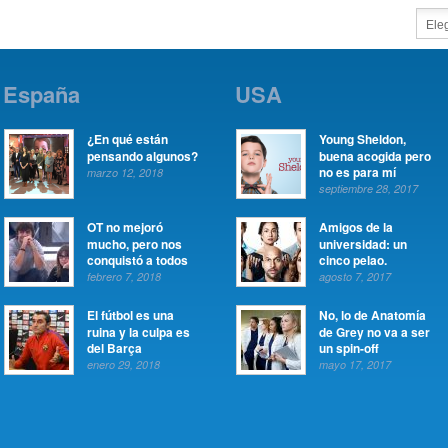
España
USA
¿En qué están
Young Sheldon,
pensando algunos?
buena acogida pero
no es para mí
marzo 12, 2018
septiembre 28, 2017
OT no mejoró
Amigos de la
mucho, pero nos
universidad: un
conquistó a todos
cinco pelao.
febrero 7, 2018
agosto 7, 2017
El fútbol es una
No, lo de Anatomía
ruina y la culpa es
de Grey no va a ser
del Barça
un spin-off
enero 29, 2018
mayo 17, 2017