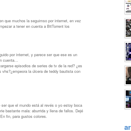
 en que muchos la seguimso por internet, en vez
mpezar a tener en cuenta a BitTorrent los
guido por internet, y parece ser que ese es un
en cuenta…
cargarse episodios de series de tv de la red? ¿es
sus vhs?¿empeora la úlcera de teddy bautista con
e ser que el mundo está al revés o yo estoy boca
e bastante mala: aburrida y llena de fallos. Dejé
. En fin, para gustos colores.
a