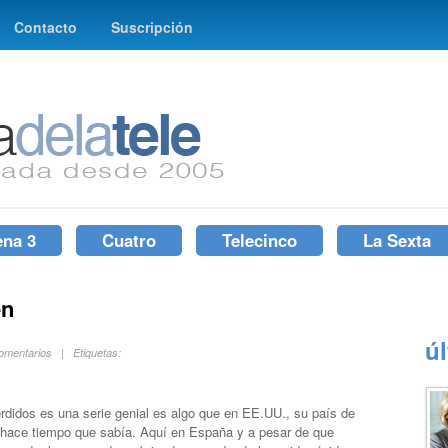
Contacto
Suscripción
ena 3
Cuatro
Telecinco
La Sexta
en
ú
Comentarios | Etiquetas:
didos es una serie genial es algo que en EE.UU., su país de
 hace tiempo que sabía. Aquí en España y a pesar de que