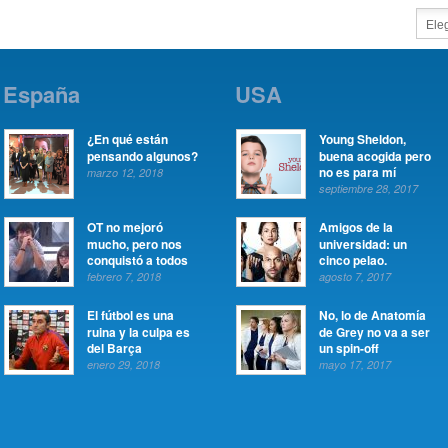
España
USA
¿En qué están
Young Sheldon,
pensando algunos?
buena acogida pero
no es para mí
marzo 12, 2018
septiembre 28, 2017
OT no mejoró
Amigos de la
mucho, pero nos
universidad: un
conquistó a todos
cinco pelao.
febrero 7, 2018
agosto 7, 2017
El fútbol es una
No, lo de Anatomía
ruina y la culpa es
de Grey no va a ser
del Barça
un spin-off
enero 29, 2018
mayo 17, 2017