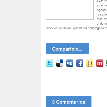
TVE
no
en ente
Agosto,
la seri
más de 
el de m
despuès de Dallas, que había congregado fr
Compártelo...
3 Comentarios