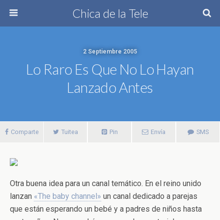
Chica de la Tele
2 Septiembre 2005
Lo Raro Es Que No Lo Hayan
Lanzado Antes
Comparte
Tuitea
Pin
Envía
SMS
Otra buena idea para un canal temático. En el reino unido
lanzan
«The baby channel»
un canal dedicado a parejas
que están esperando un bebé y a padres de niños hasta