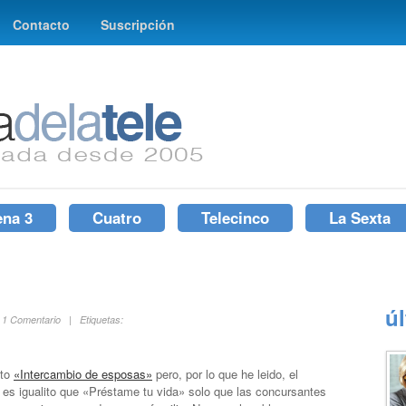
Contacto
Suscripción
ena 3
Cuatro
Telecinco
La Sexta
ú
| 1 Comentario | Etiquetas:
sto
«Intercambio de esposas»
pero, por lo que he leido, el
es igualito que «Préstame tu vida» solo que las concursantes