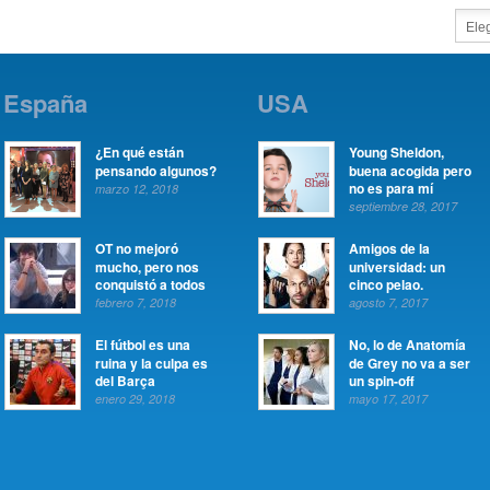
España
USA
¿En qué están
Young Sheldon,
pensando algunos?
buena acogida pero
no es para mí
marzo 12, 2018
septiembre 28, 2017
OT no mejoró
Amigos de la
mucho, pero nos
universidad: un
conquistó a todos
cinco pelao.
febrero 7, 2018
agosto 7, 2017
El fútbol es una
No, lo de Anatomía
ruina y la culpa es
de Grey no va a ser
del Barça
un spin-off
enero 29, 2018
mayo 17, 2017