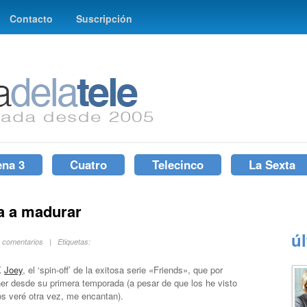
Contacto
Suscripción
ena 3
Cuatro
Telecinco
La Sexta
a a madurar
ú
n comentarios | Etiquetas:
X
Joey
, el ‘spin-off’ de la exitosa serie «Friends», que por
ner desde su primera temporada (a pesar de que los he visto
los veré otra vez, me encantan).