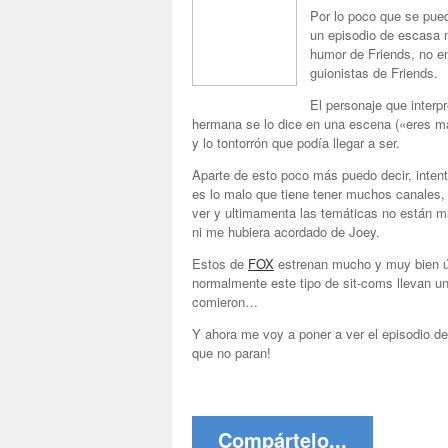
Por lo poco que se pued
un episodio de escasa m
humor de Friends, no en
guionistas de Friends.
El personaje que inter
hermana se lo dice en una escena («eres m
y lo tontorrón que podía llegar a ser.
Aparte de esto poco más puedo decir, intent
es lo malo que tiene tener muchos canales,
ver y ultimamenta las temáticas no están m
ni me hubiera acordado de Joey.
Estos de
FOX
estrenan mucho y muy bien últ
normalmente este tipo de sit-coms llevan un
comieron…
Y ahora me voy a poner a ver el episodio d
que no paran!
Compártelo...