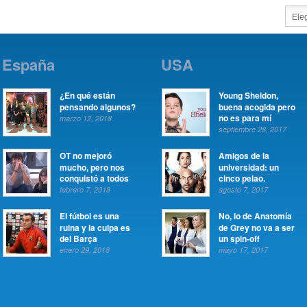
España
USA
¿En qué están
Young Sheldon,
pensando algunos?
buena acogida pero
no es para mí
marzo 12, 2018
septiembre 28, 2017
OT no mejoró
Amigos de la
mucho, pero nos
universidad: un
conquistó a todos
cinco pelao.
febrero 7, 2018
agosto 7, 2017
El fútbol es una
No, lo de Anatomía
ruina y la culpa es
de Grey no va a ser
del Barça
un spin-off
enero 29, 2018
mayo 17, 2017