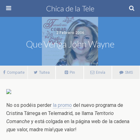
Chica de la Tele
2 Febrero 2006
Que Venga John Wayne
Comparte
Tuitea
Pin
Envía
SMS
No os podéis perder
la promo
del nuevo programa de
Cristina Tárrega en Telemadrid, se llama
Territorio
Comanche
y está colgada en la página web de la cadena
¡que valor, madre mía!¡que valor!