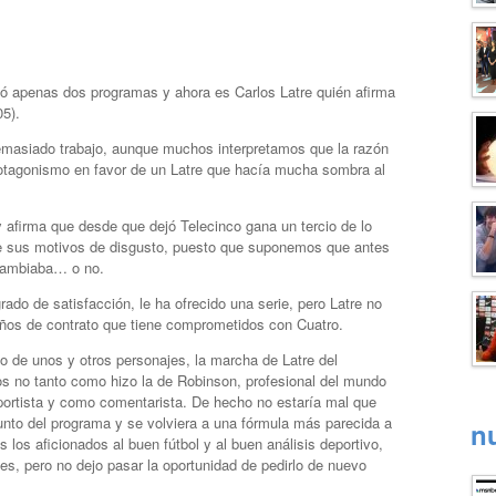
ó apenas dos programas y ahora es Carlos Latre quién afirma
05).
demasiado trabajo, aunque muchos interpretamos que la razón
rotagonismo en favor de un Latre que hacía mucha sombra al
 afirma que desde que dejó Telecinco gana un tercio de lo
de sus motivos de disgusto, puesto que suponemos que antes
 cambiaba… o no.
ado de satisfacción, le ha ofrecido una serie, pero Latre no
 años de contrato que tiene comprometidos con Cuatro.
 de unos y otros personajes, la marcha de Latre del
s no tanto como hizo la de Robinson, profesional del mundo
portista y como comentarista. De hecho no estaría mal que
junto del programa y se volviera a una fórmula más parecida a
n
os aficionados al buen fútbol y al buen análisis deportivo,
s, pero no dejo pasar la oportunidad de pedirlo de nuevo