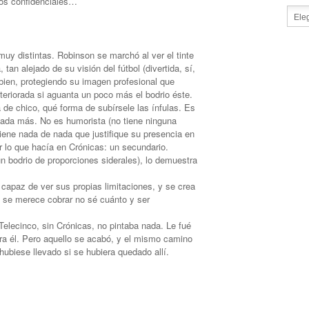
tos confidenciales…
muy distintas. Robinson se marchó al ver el tinte
an alejado de su visión del fútbol (divertida, sí,
 bien, protegiendo su imagen profesional que
eriorada si aguanta un poco más el bodrio éste.
 de chico, qué forma de subírsele las ínfulas. Es
ada más. No es humorista (no tiene ninguna
tiene nada de nada que justifique su presencia en
r lo que hacía en Crónicas: un secundario.
n bodrio de proporciones siderales), lo demuestra
 capaz de ver sus propias limitaciones, y se crea
e se merece cobrar no sé cuánto y ser
elecinco, sin Crónicas, no pintaba nada. Le fué
ara él. Pero aquello se acabó, y el mismo camino
hubiese llevado si se hubiera quedado allí.