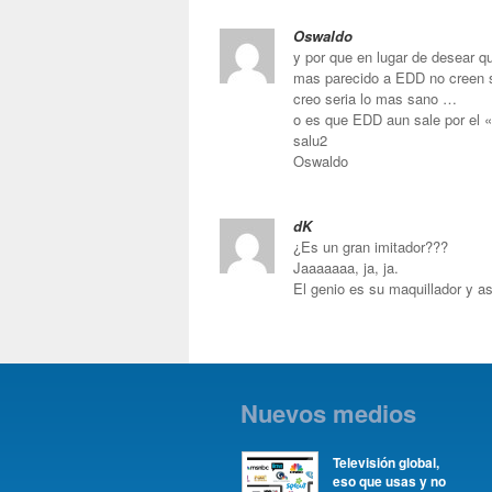
Oswaldo
y por que en lugar de desear q
mas parecido a EDD no creen 
creo seria lo mas sano …
o es que EDD aun sale por el 
salu2
Oswaldo
dK
¿Es un gran imitador???
Jaaaaaaa, ja, ja.
El genio es su maquillador y as
Nuevos medios
Televisión global,
eso que usas y no