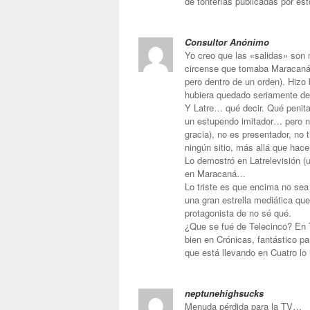
de tonterías publicadas por es
Consultor Anónimo
Yo creo que las «salidas» son 
circense que tomaba Maracaná, t
pero dentro de un orden). Hizo
hubiera quedado seriamente det
Y Latre… qué decir. Qué penita
un estupendo imitador… pero n
gracia), no es presentador, no 
ningún sitio, más allá que hace
Lo demostró en Latrelevisión (u
en Maracaná…
Lo triste es que encima no sea
una gran estrella mediática qu
protagonista de no sé qué.
¿Que se fué de Telecinco? En T
bien en Crónicas, fantástico p
que está llevando en Cuatro lo 
neptunehighsucks
Menuda pérdida para la TV…