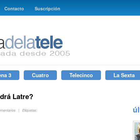
Contacto
Suscripción
ena 3
Cuatro
Telecinco
La Sexta
ndrá Latre?
ú
omentarios | Etiquetas: