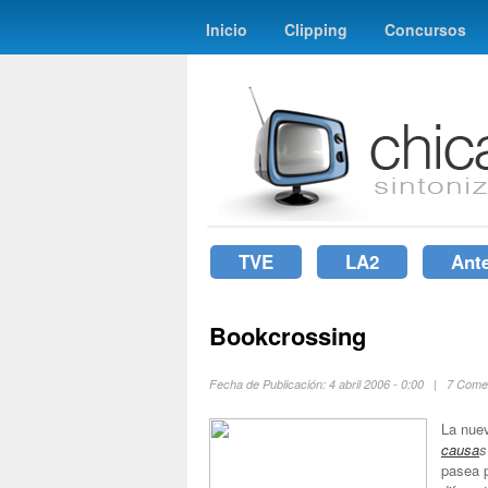
Inicio
Clipping
Concursos
TVE
LA2
Ant
Bookcrossing
Fecha de Publicación: 4 abril 2006 - 0:00 | 7 Come
La nue
causa
s
pasea p