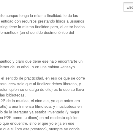
to aunque tenga la misma finalidad: lo de las
 entidad con recursos prestando libros a usuarios
sing tiene la misma finalidad pero, al estar hecho
romántico» (en el sentido decimonónico del
ntico y claro que tiene ese halo encontrarte un
 detras de un arbol, o en una cabina «ensayo
el sentido de practicidad, en eso de que se corre
ara leer» solo que al finalizar debes liberarlo, y
cion quien se encarga de ello) es lo que se lleva
as bibliotecas.
 de la musica, el cine etc, ya que antes era
gratis) a una inmensa filmoteca, y musicoteca en
 de la literatura ya estaba inventado (y mejor
ea P2P como tu dices) en mi modesta opinion.
ro que encuentre, sino el que yo elija en ese
 que el libro ese prestado), siempre se donde