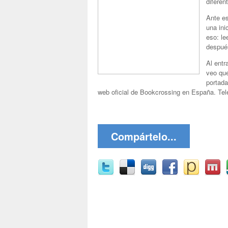
diferen
Ante e
una ini
eso: le
después
Al entr
veo que
portada
web oficial de Bookcrossing en España. Tele
Compártelo...