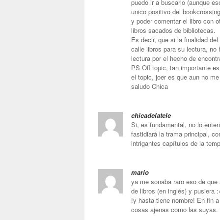
puedo ir a buscarlo (aunque eso
unico positivo del bookcrossing
y poder comentar el libro con o
libros sacados de bibliotecas.
Es decir, que si la finalidad de
calle libros para su lectura, no 
lectura por el hecho de encont
PS Off topic, tan importante es
el topic, joer es que aun no m
saludo Chica
chicadelatele
Si, es fundamental, no lo enten
fastidiará la trama principal, 
intrigantes capítulos de la tem
mario
ya me sonaba raro eso de que a
de libros (en inglés) y pusiera 
!y hasta tiene nombre! En fin a
cosas ajenas como las suyas.