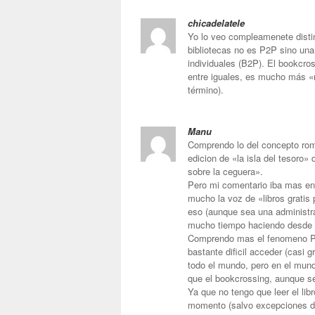
chicadelatele
Yo lo veo compleamenete distin
bibliotecas no es P2P sino una
individuales (B2P). El bookcros
entre iguales, es mucho más «
término).
Manu
Comprendo lo del concepto roma
edicion de «la isla del tesoro»
sobre la ceguera».
Pero mi comentario iba mas en 
mucho la voz de «libros gratis p
eso (aunque sea una administra
mucho tiempo haciendo desde l
Comprendo mas el fenomeno P2P
bastante dificil acceder (casi 
todo el mundo, pero en el mundo
que el bookcrossing, aunque s
Ya que no tengo que leer el lib
momento (salvo excepciones de