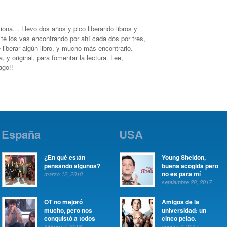
ona… Llevo dos años y pico liberando libros y
te los vas encontrando por ahí cada dos por tres,
liberar algún libro, y mucho más encontrarlo.
y original, para fomentar la lectura. Lee,
ago!!
España
USA
¿En qué están
Young Sheldon,
pensando algunos?
buena acogida pero
no es para mí
marzo 12, 2018
septiembre 28, 2017
OT no mejoró
Amigos de la
mucho, pero nos
universidad: un
conquistó a todos
cinco pelao.
febrero 7, 2018
agosto 7, 2017