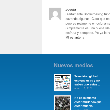
poedia
Ciertamente Bookcrossing funci
cazando algunos. Claro que no 
pero es realmente emocionante 
Simplemente es una buena idea, 
disfruta y comparte. Yo ya lo h
Mi estantería
Nuevos medios
Televisión global,
eso que usas y no
sabes que estás...
enero 15, 2016
No es lo mismo
estar muriendo que
estar muerto
julio 3, 2015