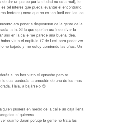
 de dar un paseo por la ciudad no esta mal), lo
 es (el interes que pueda levantar el encontrarlo,
tros lectores) cosa que no es tan facil con los los
l invento era poner a disposicion de la gente de la
hacia falta. Si lo que querian era incentivar la
rar uno en la calle me parece una buena idea.
 haber visto el capitulo 17 de Lost para poder ver
e lo he bajado y me estoy comiendo las uñas. Un
derás si no has visto el episodio pero te
con lo cual perderás la emoción de uno de los más
porada. Hala, a bajárselo 😉
lguien pusiera en medio de la calle un caja llena
:»cogelos si quieres»
 ver cuanto duran poruqe la gente no trata las