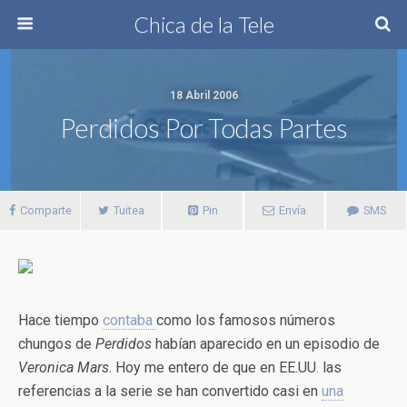
Chica de la Tele
18 Abril 2006
Perdidos Por Todas Partes
Comparte
Tuitea
Pin
Envía
SMS
Hace tiempo
contaba
como los famosos números
chungos de
Perdidos
habían aparecido en un episodio de
Veronica Mars
. Hoy me entero de que en EE.UU. las
referencias a la serie se han convertido casi en
una