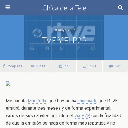
Chica de la Tele
18 Mayo 2006
TVE Y El P2P
Comparte
Tuitea
Pin
Envía
SMS
Me cuenta
MacGuffin
que hoy se ha
anunciado
que RTVE
emitirá, durante tres meses y de forma experimental,
varios de sus canales por internet
via P2P
, con la finalidad
de que la emisión se haga de forma más repartida y no