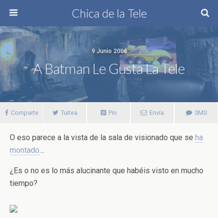
Chica de la Tele
9 Junio 2006
A Batman Le Gusta La Tele
Comparte
Tuitea
Pin
Envía
SMS
O eso parece a la vista de la sala de visionado que se
ha
montado
…
¿Es o no es lo más alucinante que habéis visto en mucho
tiempo?