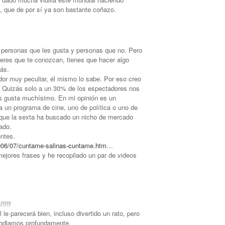
ol, que de por sí ya son bastante coñazo.
 personas que les gusta y personas que no. Pero
eres que te conozcan, tienes que hacer algo
más.
or muy peculiar, él mismo lo sabe. Por eso creo
o. Quizás solo a un 30% de los espectadores nos
s gusta muchísimo. En mi opinión es un
 un programa de cine, uno de política o uno de
o que la sexta ha buscado un nicho de mercado
ado.
ntes.
/2006/07/cuntame-salinas-cuntame.htm
…
ejores frases y he recopilado un par de videos
!!!!
l le parecerá bien, incluso divertido un rato, pero
o odiamos profundamente.