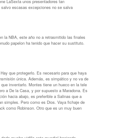
ene LaSexta unos presentadores tan
salvo escasas excepciones no se salva
 la NBA, este año no a retrasmitido las finales
nudo papelon ha tenido que hacer su sustituto.
 Hay que protegerlo. Es necesario para que haya
transmisión única. Además, es simpático y no va de
a que inventarlo. Montes tiene un hueco en la tele
fiero a De la Casa, y por supuesto a Maradona. Es
n hacia abajo, es preferible a Salinas que a
n simples. Pero como es Dios. Vaya fichaje de
rack como Robinson. Otro que es un muy buen
dado mucha vidilla este mundial haciendo