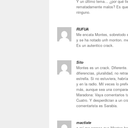
Y un último tema… ¿por qué ti
rematadamente malos? Es que 
ninguno.
RUFUA
Me encata Montes, sobretodo en
y se ha notado unh monton. me
Es un autentico crack.
Sito
Montes es un crack. Diferente.
diferencias, pluralidad, no re
estrella. Si no estuviera, habrí
y en la radio. Mil veces lo pre
más, aunque sea una comparació
Maradona: Vaya comentarios ta
Cuatro. Y desperdician a un c
comentarista es Sarabia.
mactiste
a mí me parece que Montes ha 