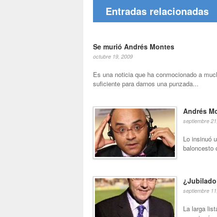
Entradas relacionadas
Se murió Andrés Montes
octubre 19, 2009
Es una noticia que ha conmocionado a much
suficiente para darnos una punzada...
Andrés Mo
septiembre 21
Lo insinuó u
baloncesto d
¿Jubilado?
septiembre 11
La larga li