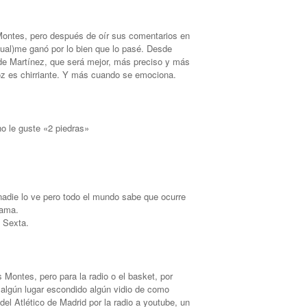
Montes, pero después de oír sus comentarios en
ual)me ganó por lo bien que lo pasé. Desde
n de Martínez, que será mejor, más preciso y más
oz es chirriante. Y más cuando se emociona.
o le guste «2 piedras»
die lo ve pero todo el mundo sabe que ocurre
rama.
a Sexta.
Montes, pero para la radio o el basket, por
or algún lugar escondido algún vidio de como
del Atlético de Madrid por la radio a youtube, un