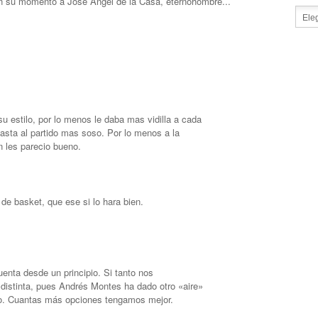
 su momento a José Angel de la Casa, eternohombre...
 estilo, por lo menos le daba mas vidilla a cada
hasta al partido mas soso. Por lo menos a la
 les parecio bueno.
de basket, que ese si lo hara bien.
enta desde un principio. Si tanto nos
distinta, pues Andrés Montes ha dado otro «aire»
ido. Cuantas más opciones tengamos mejor.