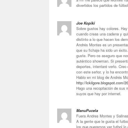
divertidos los partidos de fútb
Joe Kopiki
Sobre gustos hay colores. Hay
cuando creas una cadena y qui
distinto a lo que hacen los de
Andrés Montes es un presentad
que su fichaje ha sido un éxit
guste. Pero os aseguro que no
auténtico showman. Si presenta
deportes, intentaré verlo. Cre
con este señor, y lo ha encontr
Hablo en mi blog de Andrés Mo
http://lckilgore.blogspot.com
Hago una recopilación de sus m
suyos que hay por internet.
ManuPucela
Fuera Andres Montes y Salinas!
A la gente que le gusta el futbo
los que queremos ver futbol l