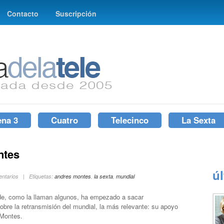
Contacto
Suscripción
ena 3
Cuatro
Telecinco
La Sexta
ntes
ú
mentarios | Etiquetas:
andres montes
,
la sexta
,
mundial
de, como la llaman algunos, ha empezado a sacar
obre la retransmisión del mundial, la más relevante: su apoyo
 Montes.