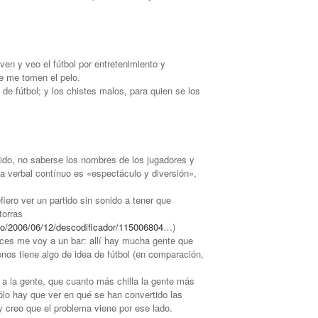
en y veo el fútbol por entretenimiento y
e me tomen el pelo.
 de fútbol; y los chistes malos, para quien se los
tido, no saberse los nombres de los jugadores y
ia verbal contínuo es «espectáculo y diversión»,
fiero ver un partido sin sonido a tener que
torras
o/2006/06/12/descodificador/115006804
…)
ces me voy a un bar: allí hay mucha gente que
os tiene algo de idea de fútbol (en comparación,
a la gente, que cuanto más chilla la gente más
sólo hay que ver en qué se han convertido las
, y creo que el problema viene por ese lado.