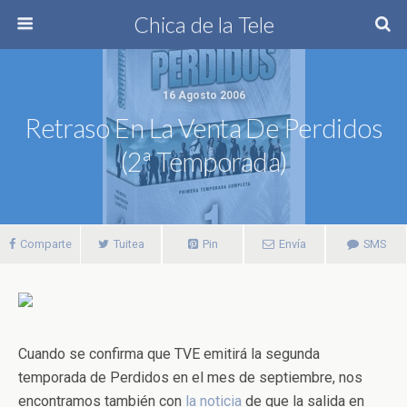
Chica de la Tele
16 Agosto 2006
Retraso En La Venta De Perdidos
(2ª Temporada)
Comparte
Tuitea
Pin
Envía
SMS
Cuando se confirma que TVE emitirá la segunda
temporada de Perdidos en el mes de septiembre, nos
encontramos también con
la noticia
de que la salida en