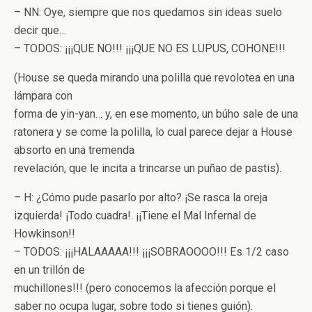
– NN: Oye, siempre que nos quedamos sin ideas suelo
decir que…
– TODOS: ¡¡¡QUE NO!!! ¡¡¡QUE NO ES LUPUS, COHONE!!!
(House se queda mirando una polilla que revolotea en una
lámpara con
forma de yin-yan… y, en ese momento, un búho sale de una
ratonera y se come la polilla, lo cual parece dejar a House
absorto en una tremenda
revelación, que le incita a trincarse un puñao de pastis).
– H: ¿Cómo pude pasarlo por alto? ¡Se rasca la oreja
izquierda! ¡Todo cuadra!. ¡¡Tiene el Mal Infernal de
Howkinson!!
– TODOS: ¡¡¡HALAAAAA!!! ¡¡¡SOBRAOOOO!!! Es 1/2 caso
en un trillón de
muchillones!!! (pero conocemos la afección porque el
saber no ocupa lugar, sobre todo si tienes guión).