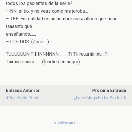
todos los pacientes de la serie?
– NN: sí tío, y no veas como me joroba….
– TBE: En realidad es un hombre maravilloso que tiene
taaaanto que
enseñarnos……
– LOS DOS: (Zorra….)
TUUUUUUN TIIIINNNNNN……….Ti Tiiiruuuriiiiiiiru…Ti
Tiiiruuuriiiiiiiru……. (fundido en negro)
Entrada Anterior
Próxima Entrada
Así Ya Se Puede
¿Leen Blogs En La Sexta?
Volver arriba