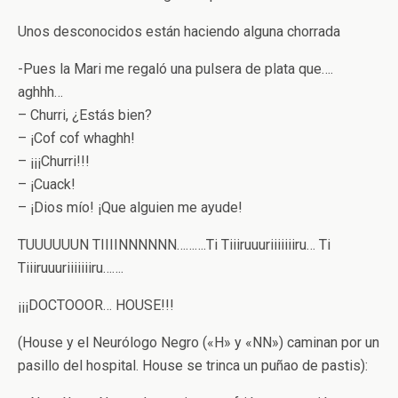
Unos desconocidos están haciendo alguna chorrada
-Pues la Mari me regaló una pulsera de plata que….
aghhh…
– Churri, ¿Estás bien?
– ¡Cof cof whaghh!
– ¡¡¡Churri!!!
– ¡Cuack!
– ¡Dios mío! ¡Que alguien me ayude!
TUUUUUUN TIIIINNNNNN……….Ti Tiiiruuuriiiiiiiru… Ti
Tiiiruuuriiiiiiiru…….
¡¡¡DOCTOOOR… HOUSE!!!
(House y el Neurólogo Negro («H» y «NN») caminan por un
pasillo del hospital. House se trinca un puñao de pastis):