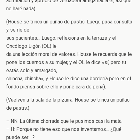
admiración y aprecio de verdadera amiga hacia él, así que
no haré nada).
(House se trinca un puñao de pastis. Luego pasa consulta
y se ríe de
sus pacientes… Luego, reflexiona en la terraza y el
Oncólogo Ligón (OL) le
da una lección moral de valores. House le recuerda que le
pone los cuernos a su mujer, y el OL le dice «sí, pero tú
estás solo y amargado,
chincha, chincha», y House le dice una bordería pero en el
fondo piensa sobre ello y pone cara de pena).
(Vuelven a la sala de la pizarra. House se trinca un puñao
de pastis.)
– NN: La última chorrada que le pusimos casi la mata.
– H: Porque no tiene eso que nos inventamos… ¿Qué
puede ser….?.