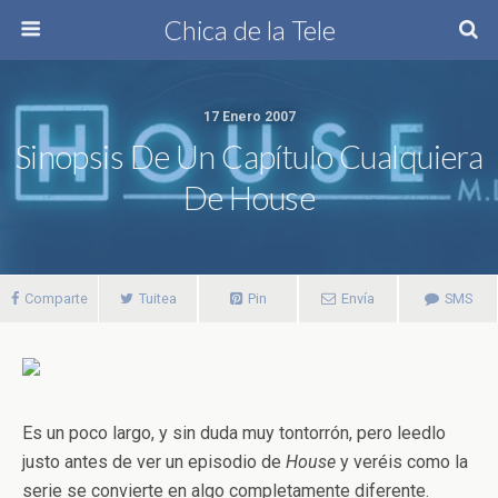
Chica de la Tele
17 Enero 2007
Sinopsis De Un Capítulo Cualquiera
De House
Comparte
Tuitea
Pin
Envía
SMS
Es un poco largo, y sin duda muy tontorrón, pero leedlo
justo antes de ver un episodio de
House
y veréis como la
serie se convierte en algo completamente diferente.