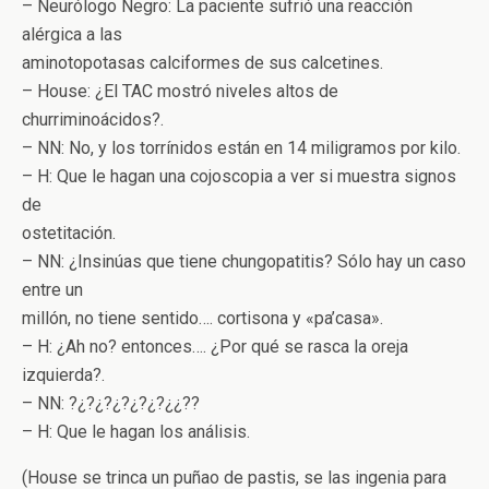
– Neurólogo Negro: La paciente sufrió una reacción
alérgica a las
aminotopotasas calciformes de sus calcetines.
– House: ¿El TAC mostró niveles altos de
churriminoácidos?.
– NN: No, y los torrínidos están en 14 miligramos por kilo.
– H: Que le hagan una cojoscopia a ver si muestra signos
de
ostetitación.
– NN: ¿Insinúas que tiene chungopatitis? Sólo hay un caso
entre un
millón, no tiene sentido…. cortisona y «pa’casa».
– H: ¿Ah no? entonces…. ¿Por qué se rasca la oreja
izquierda?.
– NN: ?¿?¿?¿?¿?¿?¿¿??
– H: Que le hagan los análisis.
(House se trinca un puñao de pastis, se las ingenia para