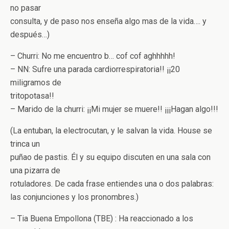
no pasar
consulta, y de paso nos enseña algo mas de la vida…. y
después…)
– Churri: No me encuentro b… cof cof aghhhhh!
– NN: Sufre una parada cardiorrespiratoria!! ¡¡20
miligramos de
tritopotasa!!
– Marido de la churri: ¡¡Mi mujer se muere!! ¡¡¡Hagan algo!!!
(La entuban, la electrocutan, y le salvan la vida. House se
trinca un
puñao de pastis. Él y su equipo discuten en una sala con
una pizarra de
rotuladores. De cada frase entiendes una o dos palabras:
las conjunciones y los pronombres.)
– Tia Buena Empollona (TBE) : Ha reaccionado a los