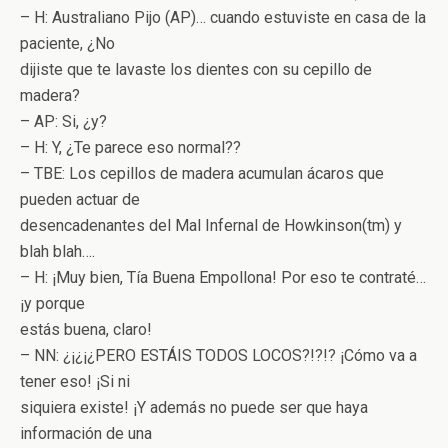
– H: Australiano Pijo (AP)… cuando estuviste en casa de la
paciente, ¿No
dijiste que te lavaste los dientes con su cepillo de
madera?
– AP: Si, ¿y?
– H: Y, ¿Te parece eso normal??
– TBE: Los cepillos de madera acumulan ácaros que
pueden actuar de
desencadenantes del Mal Infernal de Howkinson(tm) y
blah blah….
– H: ¡Muy bien, Tía Buena Empollona! Por eso te contraté…
¡y porque
estás buena, claro!
– NN: ¿¡¿¡¿PERO ESTÁIS TODOS LOCOS?!?!? ¡Cómo va a
tener eso! ¡Si ni
siquiera existe! ¡Y además no puede ser que haya
información de una