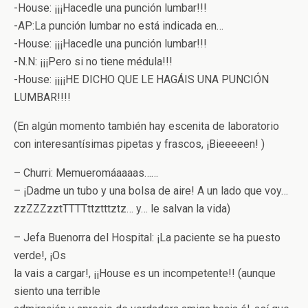
-House: ¡¡¡Hacedle una punción lumbar!!!
-AP:La punción lumbar no está indicada en…
-House: ¡¡¡Hacedle una punción lumbar!!!
-N.N: ¡¡¡Pero si no tiene médula!!!
-House: ¡¡¡¡HE DICHO QUE LE HAGÁIS UNA PUNCIÓN
LUMBAR!!!!
(En algún momento también hay escenita de laboratorio
con interesantísimas pipetas y frascos, ¡Bieeeeen! )
– Churri: Memueromáaaaas……
– ¡Dadme un tubo y una bolsa de aire! A un lado que voy…
zzZZZzztTTTTttztttztz… y… le salvan la vida)
– Jefa Buenorra del Hospital: ¡La paciente se ha puesto
verde!, ¡Os
la vais a cargar!, ¡¡House es un incompetente!! (aunque
siento una terrible