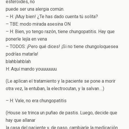
esteroides, no
puede ser una alergia común.
– H: ¡Muy bien! ¿Te has dado cuenta tú solita?
– TBE: modo mirada asesina ON
– H: Bien, yo tengo razón, tiene chungopatitis. Hay que
ponerle lejía en vena
– TODOS: ¡Pero qué dices! ¡Si no tiene chungoloquesea
podrías matarla!
blahblahblah
H: Aquí mando youuuuuuu
(Le aplican el tratamiento y la paciente se pone a morir
otra vez, la entuban, la electrocutan, y la salvan….)
– H: Vale, no era chungopatitis
(House se trinca un puñao de pastis. Luego, decide que
hay que allanar
la casa del paciente y, de paso, cambiarle la medicación