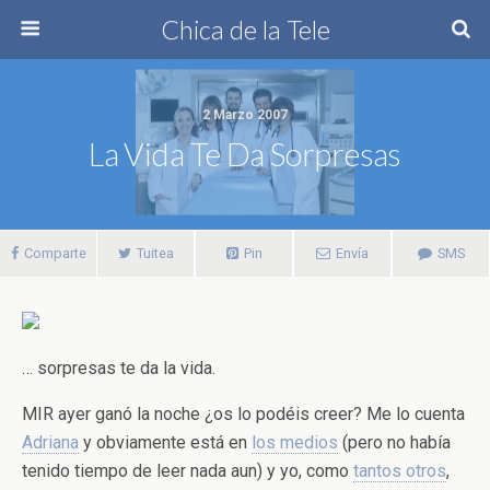
Chica de la Tele
2 Marzo 2007
La Vida Te Da Sorpresas
Comparte
Tuitea
Pin
Envía
SMS
… sorpresas te da la vida.
MIR ayer ganó la noche ¿os lo podéis creer? Me lo cuenta
Adriana
y obviamente está en
los medios
(pero no había
tenido tiempo de leer nada aun) y yo, como
tantos otros
,