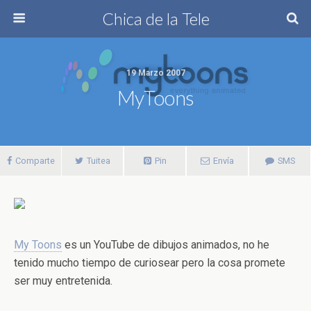
Chica de la Tele
19 Marzo 2007
MyToons
Comparte
Tuitea
Pin
Envía
SMS
My Toons
es un YouTube de dibujos animados, no he
tenido mucho tiempo de curiosear pero la cosa promete
ser muy entretenida.