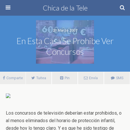
Chica de la Tele
20 Marzo 2007
En Esta Casa Se Prohibe Ver
Concursos
Comparte
Tuitea
Pin
Envía
SMS
Los concursos de televisión deberían estar prohibidos, o
al menos eliminados del horario de protección infantil,
desde hoy lo tengo claro. Y es que he sido testigo de