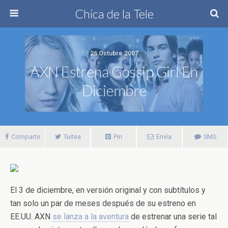
Chica de la Tele
26 Octubre 2007
AXN Estrena Gossip Girl En
Diciembre
Comparte
Tuitea
Pin
Envía
SMS
El 3 de diciembre, en versión original y con subtítulos y
tan solo un par de meses después de su estreno en
EE.UU. AXN
se lanza a la aventura
de estrenar una serie tal