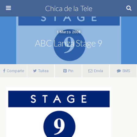
Chica de la Tele
1 Marzo 2008
ABC Lanza Stage 9
Comparte
Tuitea
Pin
Envía
SMS