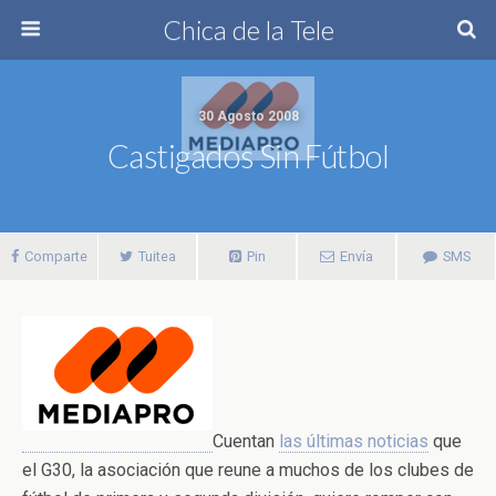
Chica de la Tele
30 Agosto 2008
Castigados Sin Fútbol
Comparte
Tuitea
Pin
Envía
SMS
Cuentan
las últimas noticias
que
el G30, la asociación que reune a muchos de los clubes de