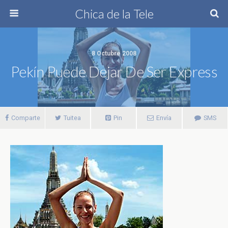
Chica de la Tele
8 Octubre 2008
Pekín Puede Dejar De Ser Express
Comparte
Tuitea
Pin
Envía
SMS