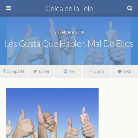
Chica de la Tele
26 Febrero 2009
Les Gusta Que Hablen Mal De Ellos
Comparte
Tuitea
Pin
Envía
SMS