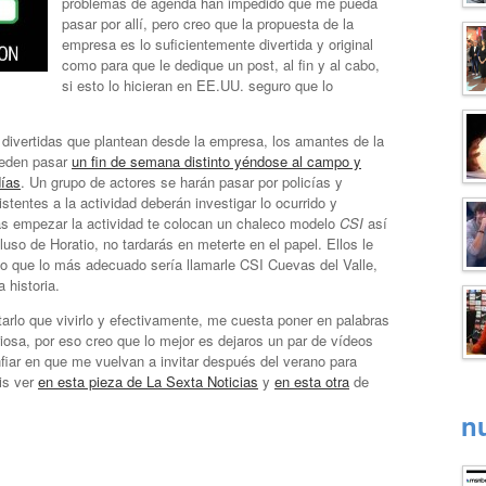
problemas de agenda han impedido que me pueda
pasar por allí, pero creo que la propuesta de la
empresa es lo suficientemente divertida y original
como para que le dedique un post, al fin y al cabo,
si esto lo hicieran en EE.UU. seguro que lo
 divertidas que plantean desde la empresa, los amantes de la
eden pasar
un fin de semana distinto yéndose al campo y
días
. Un grupo de actores se harán pasar por policías y
stentes a la actividad deberán investigar lo ocurrido y
ás empezar la actividad te colocan un chaleco modelo
CSI
así
luso de Horatio, no tardarás en meterte en el papel. Ellos le
eo que lo más adecuado sería llamarle CSI Cuevas del Valle,
 historia.
rlo que vivirlo y efectivamente, me cuesta poner en palabras
riosa, por eso creo que lo mejor es dejaros un par de vídeos
fiar en que me vuelvan a invitar después del verano para
is ver
en esta pieza de La Sexta Noticias
y
en esta otra
de
n