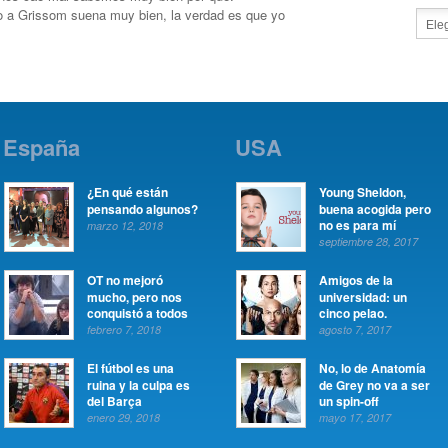
do a Grissom suena muy bien, la verdad es que yo
España
USA
¿En qué están
Young Sheldon,
pensando algunos?
buena acogida pero
no es para mí
marzo 12, 2018
septiembre 28, 2017
OT no mejoró
Amigos de la
mucho, pero nos
universidad: un
conquistó a todos
cinco pelao.
febrero 7, 2018
agosto 7, 2017
El fútbol es una
No, lo de Anatomía
ruina y la culpa es
de Grey no va a ser
del Barça
un spin-off
enero 29, 2018
mayo 17, 2017