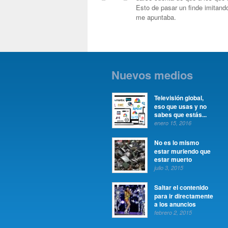
Esto de pasar un finde imitan
me apuntaba.
Nuevos medios
Televisión global,
eso que usas y no
sabes que estás...
enero 15, 2016
No es lo mismo
estar muriendo que
estar muerto
julio 3, 2015
Saltar el contenido
para ir directamente
a los anuncios
febrero 2, 2015