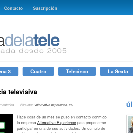
Contacto
Suscripción
ena 3
Cuatro
Telecinco
La Sexta
ia televisiva
ú
omentarios | Etiquetas:
alternative experience
,
csi
Hace cosa de un mes se puso en contacto conmigo
la empresa
Alternative Experience
para proponerme
participar en una de sus actividades. Un cúmulo de