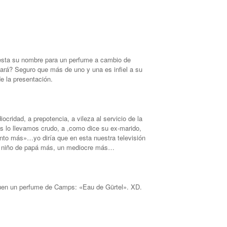
esta su nombre para un perfume a cambio de
rá? Seguro que más de uno y una es infiel a su
e la presentación.
cridad, a prepotencia, a vileza al servicio de la
s lo llevamos crudo, a ,como dice su ex-marido,
nto más»…yo diría que en esta nuestra televisión
 niño de papá más, un mediocre más…
uen un perfume de Camps: «Eau de Gürtel». XD.