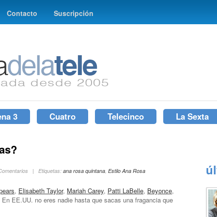
Contacto
Suscripción
ena 3
Cuatro
Telecinco
La Sexta
las?
ú
 Comentarios | Etiquetas:
ana rosa quintana
,
Estilo Ana Rosa
pears
,
Elisabeth Taylor
,
Mariah Carey
,
Patti LaBelle
,
Beyonce
,
. En EE.UU. no eres nadie hasta que sacas una fragancia que