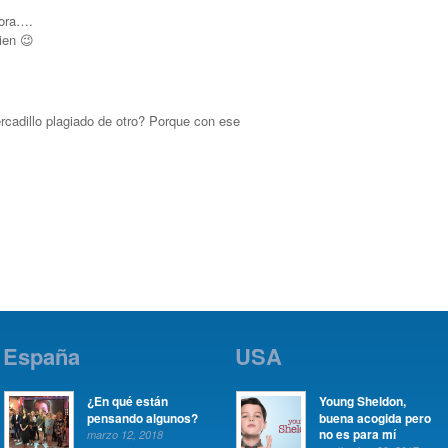
tora….
ien 😉
cadillo plagiado de otro? Porque con ese
España
USA
¿En qué están
Young Sheldon,
pensando algunos?
buena acogida pero
no es para mí
marzo 12, 2018