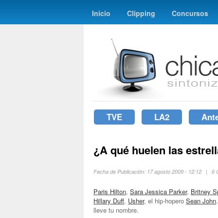
Inicio
Clipping
Concursos
TVE
LA2
Ant
¿A qué huelen las estrel
Fecha de Publicación: 17 agosto 2009 - 12:12 | 6
Paris Hilton
,
Sara Jessica Parker
,
Britney S
Hillary Duff
,
Usher
, el hip-hopero
Sean John
lleve tu nombre.