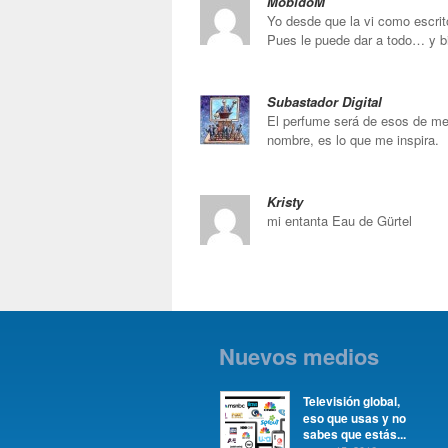
MobidoM
Yo desde que la vi como escri
Pues le puede dar a todo… y b
Subastador Digital
El perfume será de esos de mer
nombre, es lo que me inspira.
Kristy
mi entanta Eau de Gürtel
Nuevos medios
Televisión global,
eso que usas y no
sabes que estás...