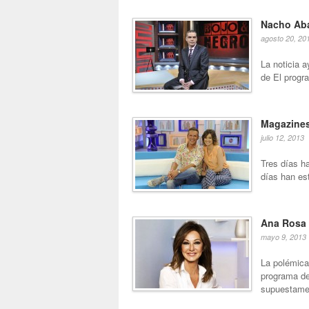
Nacho Aba
agosto 20, 20
La noticia a
de El progr
Magazines 
julio 12, 2013
Tres días ha
días han es
Ana Rosa 
mayo 9, 2013
La polémica 
programa de
supuestamen