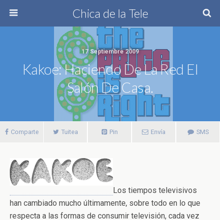
Chica de la Tele
17 Septiembre 2009
Kakoe: Haciendo De La Red El
Salón De Casa.
Comparte
Tuitea
Pin
Envía
SMS
Los tiempos televisivos
han cambiado mucho últimamente, sobre todo en lo que
respecta a las formas de consumir televisión, cada vez