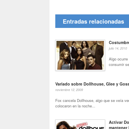
Entradas relacionadas
Costumbre
julio 14, 2010
Algo ocurre
consumir se
Variado sobre Dollhouse, Glee y Goss
noviembre 12, 2009
Fox cancela Dollhouse, algo que se veía veni
colocaron en la noche...
Activar D
mantener l