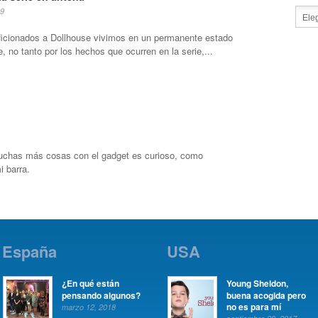
09
ficionados a Dollhouse vivimos en un permanente estado
 no tanto por los hechos que ocurren en la serie,...
uchas más cosas con el gadget es curioso, como
i barra.
España
USA
¿En qué están
Young Sheldon,
pensando algunos?
buena acogida pero
no es para mí
marzo 12, 2018