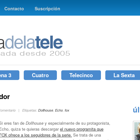
Contacto
Suscripción
ena 3
Cuatro
Telecinco
La Sexta
dor
ú
 Comentario | Etiquetas:
Dollhouse
,
Echo
,
fox
Si eres fan de
Dollhouse
y especialmente de su protagonista,
Echo, quiza te quieras descargar
el nuevo programita que
FOX ofrece a los seguidores de la serie.
Se trata de una