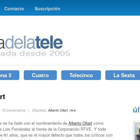
Contacto
Suscripción
ena 3
Cuatro
Telecinco
La Sexta
rt
ú
| 10 Comentarios | Etiquetas:
Alberto Oliart
,
rtve
e se ha liado con el nombramiento de
Alberto Oliart
como
de Luis Fernández al frente de la Corporación RTVE. Y todo
ne 81 años, que es el mayor defecto que todos los críticos con