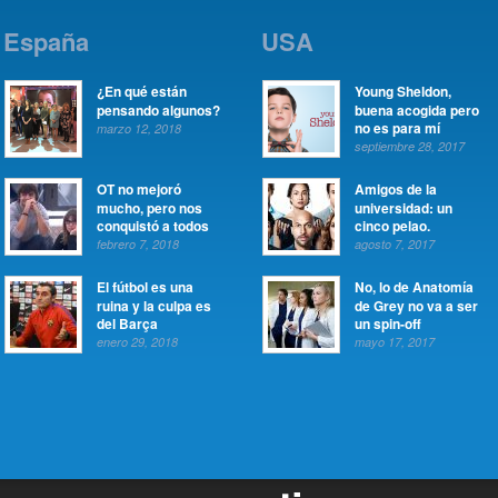
España
USA
¿En qué están
Young Sheldon,
pensando algunos?
buena acogida pero
no es para mí
marzo 12, 2018
septiembre 28, 2017
OT no mejoró
Amigos de la
mucho, pero nos
universidad: un
conquistó a todos
cinco pelao.
febrero 7, 2018
agosto 7, 2017
El fútbol es una
No, lo de Anatomía
ruina y la culpa es
de Grey no va a ser
del Barça
un spin-off
enero 29, 2018
mayo 17, 2017