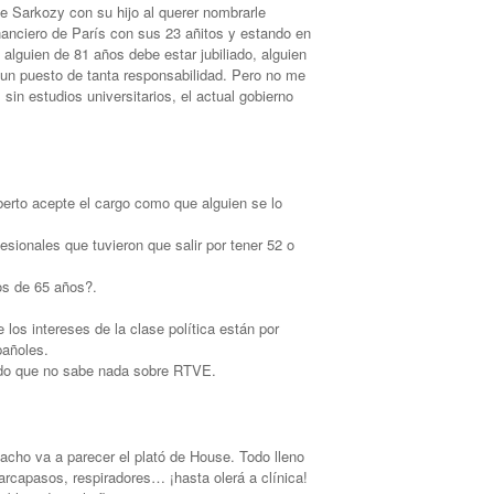
te Sarkozy con su hijo al querer nombrarle
inanciero de París con sus 23 añitos y estando en
alguien de 81 años debe estar jubiliado, alguien
 un puesto de tanta responsabilidad. Pero no me
 sin estudios universitarios, el actual gobierno
erto acepte el cargo como que alguien se lo
sionales que tuvieron que salir por tener 52 o
os de 65 años?.
os intereses de la clase política están por
pañoles.
cido que no sabe nada sobre RTVE.
acho va a parecer el plató de House. Todo lleno
arcapasos, respiradores… ¡hasta olerá a clínica!