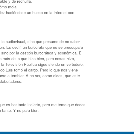
ble y de rechufla.
cómo mola!
ez haciéndose un hueco en la Internet con
n lo audiovisual, sino que presume de no saber
ón. Es decir, un burócrata que no se preocupará
 sino por la gestión burocrática y económica. El
más de lo que hizo bien, pero cosas hizo,
la Televisión Pública sigue siendo un vertedero,
do Luis tomó el cargo. Pero lo que nos viene
rse a temblar. A no ser, como dices, que este
olaboradores.
que es bastante incierto, pero me temo que dados
 tanto. Y no para bien.