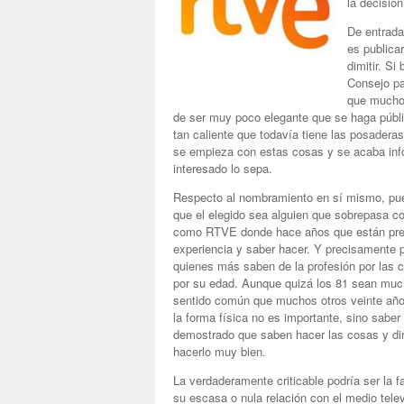
la decisión
De entrada
es publica
dimitir. Si
Consejo pa
que muchos
de ser muy poco elegante que se haga públic
tan caliente que todavía tiene las posader
se empieza con estas cosas y se acaba inf
interesado lo sepa.
Respecto al nombramiento en sí mismo, pue
que el elegido sea alguien que sobrepasa c
como RTVE donde hace años que están prej
experiencia y saber hacer. Y precisamente p
quienes más saben de la profesión por las c
por su edad. Aunque quizá los 81 sean muc
sentido común que muchos otros veinte año
la forma física no es importante, sino sabe
demostrado que saben hacer las cosas y dir
hacerlo muy bien.
La verdaderamente criticable podría ser la f
su escasa o nula relación con el medio tele