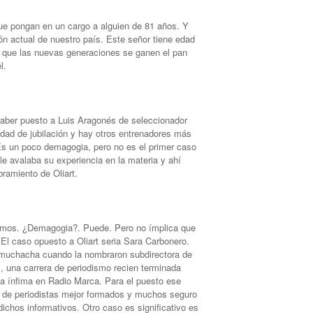
ue pongan en un cargo a alguien de 81 años. Y
n actual de nuestro país. Este señor tiene edad
ar que las nuevas generaciones se ganen el pan
l.
ber puesto a Luis Aragonés de seleccionador
dad de jubilación y hay otros entrenadores más
Es un poco demagogia, pero no es el primer caso
le avalaba su experiencia en la materia y ahí
bramiento de Oliart.
amos. ¿Demagogia?. Puede. Pero no ímplica que
El caso opuesto a Oliart seria Sara Carbonero.
 muchacha cuando la nombraron subdirectora de
, una carrera de periodismo recien terminada
a ínfima en Radio Marca. Para el puesto ese
s de periodistas mejor formados y muchos seguro
ichos informativos. Otro caso es significativo es