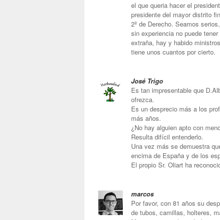
el que queria hacer el presiden
presidente del mayor distrito f
2º de Derecho. Seamos serios, 
sin experiencia no puede tener
extraña, hay y habido ministros
tiene unos cuantos por cierto.
José Trigo
Es tan impresentable que D.Alb
ofrezca.
Es un desprecio más a los profe
más años.
¿No hay alguien apto con men
Resulta difícil entenderlo.
Una vez más se demuestra que l
encima de España y de los es
El propio Sr. Oliart ha recono
marcos
Por favor, con 81 años su desp
de tubos, camillas, holteres, m