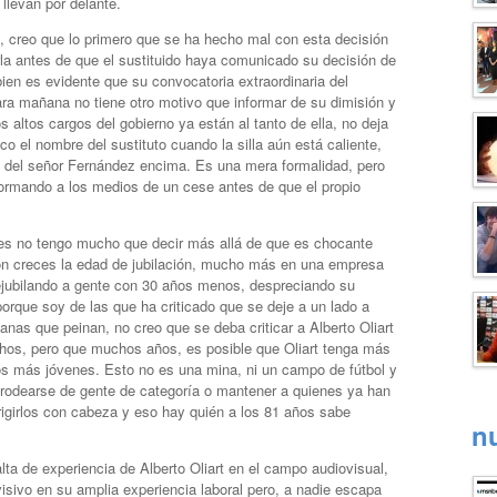
 llevan por delante.
, creo que lo primero que se ha hecho mal con esta decisión
rla antes de que el sustituido haya comunicado su decisión de
 bien es evidente que su convocatoria extraordinaria del
ra mañana no tiene otro motivo que informar de su dimisión y
 altos cargos del gobierno ya están al tanto de ella, no deja
o el nombre del sustituto cuando la silla aún está caliente,
as del señor Fernández encima. Es una mera formalidad, pero
ormando a los medios de un cese antes de que el propio
s no tengo mucho que decir más allá de que es chocante
on creces la edad de jubilación, mucho más en una empresa
ubilando a gente con 30 años menos, despreciando su
orque soy de las que ha criticado que se deje a un lado a
anas que peinan, no creo que se deba criticar a Alberto Oliart
hos, pero que muchos años, es posible que Oliart tenga más
s más jóvenes. Esto no es una mina, ni un campo de fútbol y
r rodearse de gente de categoría o mantener a quienes ya han
igirlos con cabeza y eso hay quién a los 81 años sabe
n
alta de experiencia de Alberto Oliart en el campo audiovisual,
visivo en su amplia experiencia laboral pero, a nadie escapa