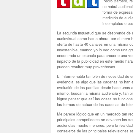
Pedro Barbero, re
no habrá audienc
forma de expresarl
medición de audi
incompletos o poc
La segunda inquietud que se desprende de es
audiovisual como hasta ahora, por el mero 
oferta de hasta 40 canales en una misma c
insostenible, cuando yo lo veo como una gr
encontrado un espacio para crecer o una vent
impacto de la publicidad en este medio ha
pueden resultar muy provechosas.
El informe habla también de necesidad de e
evidencia, es algo que las cadenas no han 
evolución de las parrillas desde hace uno
mismo, buscan la misma audiencia y, tan pr
lógico pensar que así las cosas no funcione
las formas de actuar de las cadenas de tele
Me parece lógico que en un mercado tan redu
principales competidores se devanen los s
audiencias mucho menores, pero la realidad 
consejeros de las principales televisiones