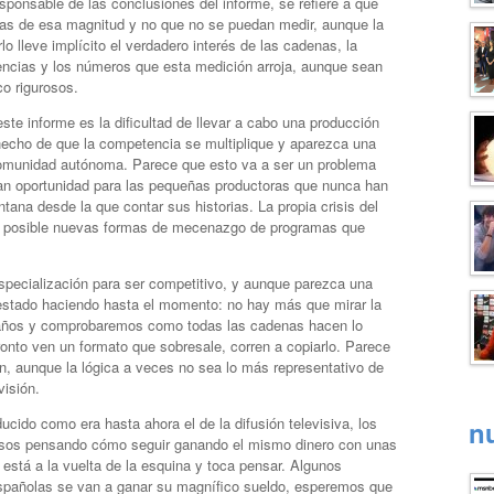
sponsable de las conclusiones del informe, se refiere a que
ias de esa magnitud y no que no se puedan medir, aunque la
o lleve implícito el verdadero interés de las cadenas, la
encias y los números que esta medición arroja, aunque sean
o rigurosos.
te informe es la dificultad de llevar a cabo una producción
hecho de que la competencia se multiplique y aparezca una
omunidad autónoma. Parece que esto va a ser un problema
an oportunidad para las pequeñas productoras que nunca han
ana desde la que contar sus historias. La propia crisis del
rá posible nuevas formas de mecenazgo de programas que
specialización para ser competitivo, y aunque parezca una
estado haciendo hasta el momento: no hay más que mirar la
s años y comprobaremos como todas las cadenas hacen lo
onto ven un formato que sobresale, corren a copiarlo. Parece
n, aunque la lógica a veces no sea lo más representativo de
visión.
cido como era hasta ahora el de la difusión televisiva, los
n
esos pensando cómo seguir ganando el mismo dinero con unas
está a la vuelta de la esquina y toca pensar. Algunos
 españolas se van a ganar su magnífico sueldo, esperemos que