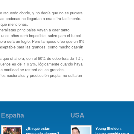
 no recuerdo donde, y no decía que no se pudiera
as cadenas no llegarían a esa cifra facilmente.
te que mencionas.
eralistas principales vayan a caer tanto.
nos años será imposible, salvo para el futbol
hora será un logro. Pero tampoco creo que un 8%
aceptable para las grandes, como mucho caerán
a que si ahora, con el 50% de cobertura de TDT,
equeños es del 1 o 2%, lógicamente cuando haya
esa cantidad se restará de las grandes.
eries nacionales y producción propia, no quitarán
España
USA
¿En qué están
Young Sheldon,
pensando algunos?
buena acogida pero