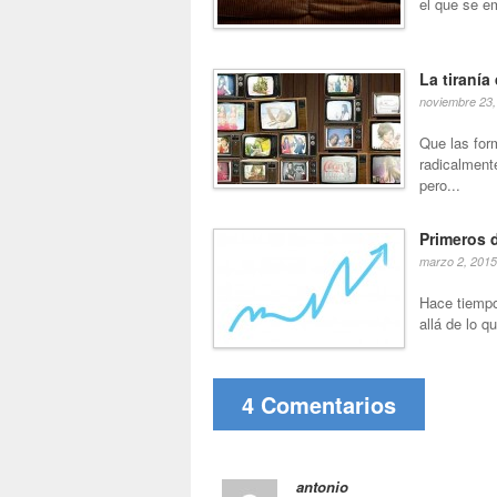
el que se em
La tiranía
noviembre 23,
Que las for
radicalment
pero...
Primeros d
marzo 2, 2015
Hace tiempo
allá de lo 
4 Comentarios
antonio