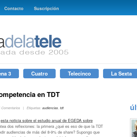
Contacto
Suscripción
ena 3
Cuatro
Telecinco
La Sexta
 competencia en TDT
ú
 4 Comentarios | Etiquetas:
audiencias
,
tdt
e
esta noticia sobre el estudio anual de EGEDA sobre
tea dos reflexiones: la primera ¿qué es eso de que la TDT
edir audiencias de más del 8-9% de share? Supongo que