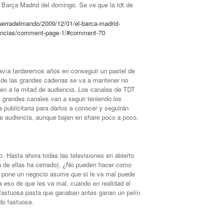
o Barça Madrid del domingo. Se ve que la tdt de
uerradelmando/2009/12/01/el-barca-madrid-
iencias/comment-page-1/#comment-70
avía tardaremos años en conseguir un pastel de
ón de las grandes cadenas se va a mantener no
jen a la mitad de audiencia. Los canales de TDT
s grandes canales van a seguir teniendo los
 publicitaria para darlos a conocer y seguirán
e audiencia, aunque bajen en share poco a poco.
. Hasta ahora todas las televisiones en abierto
a de ellas ha cerrado). ¿No pueden hacer como
o pone un negocio asume que si le va mal puede
a eso de que les va mal, cuando en realidad el
 fastuosa pasta que ganaban antes ganan un pelín
do fastuosa.