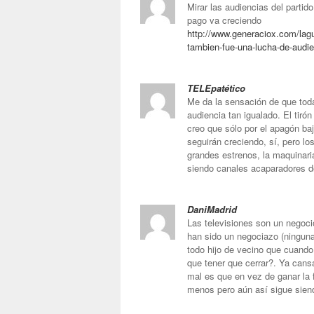
Mirar las audiencias del partid
pago va creciendo
http://www.generaciox.com/lag
tambien-fue-una-lucha-de-aud
TELEpatético
Me da la sensación de que tod
audiencia tan igualado. El tir
creo que sólo por el apagón ba
seguirán creciendo, sí, pero lo
grandes estrenos, la maquinaria
siendo canales acaparadores d
DaniMadrid
Las televisiones son un negocio
han sido un negociazo (ningun
todo hijo de vecino que cuand
que tener que cerrar?. Ya cans
mal es que en vez de ganar la
menos pero aún así sigue sien