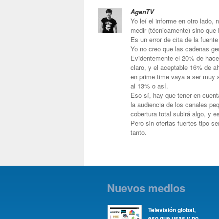
AgenTV
Yo leí el informe en otro lado,
medir (técnicamente) sino que l
Es un error de cita de la fuen
Yo no creo que las cadenas gen
Evidentemente el 20% de hace u
claro, y el aceptable 16% de a
en prime time vaya a ser muy 
al 13% o así.
Eso sí, hay que tener en cuent
la audiencia de los canales p
cobertura total subirá algo, y 
Pero sin ofertas fuertes tipo s
tanto.
Nuevos medios
Televisión global,
eso que usas y no