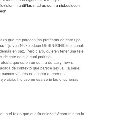
vision-infantil/las-madres-contra-nickeoldeon-
deon
azo que me parecen las protestas de este tipo.
e su hijo vea Nickelodeon DESINTONICE el canal.
 demás en paz. Pero claro, quieren tener una tele
s delante de ella cual parking.
otesta que estén en contra de Lazy Town.
cada de contexto que parece sexual, la serie,
te buenos valores en cuanto a tener una
ejercicio. Incluso en esa serie las chucherías
crito el texto que quería enlazar! Ahora mismo lo