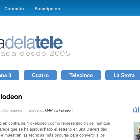
Contacto
Suscripción
ena 3
Cuatro
Telecinco
La Sexta
elodeon
ú
 15 Comentarios | Etiquetas:
MAN
,
nickelodeon
 en contra de Nickelodeon como representación del mal que
arece que se ha aprovechado el estreno en una universidad
 se muestran las técnicas más oscuras para convertir a los