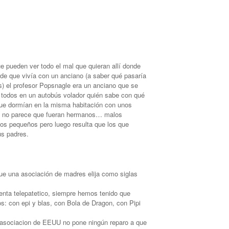
e pueden ver todo el mal que quieran allí donde
de que vivía con un anciano (a saber qué pasaría
) el profesor Popsnagle era un anciano que se
 todos en un autobús volador quién sabe con qué
 que dormían en la misma habitación con unos
y no parece que fueran hermanos… malos
os pequeños pero luego resulta que los que
us padres.
ue una asociación de madres elija como siglas
ta telepatetico, siempre hemos tenido que
os: con epi y blas, con Bola de Dragon, con Pipi
 asociacion de EEUU no pone ningún reparo a que