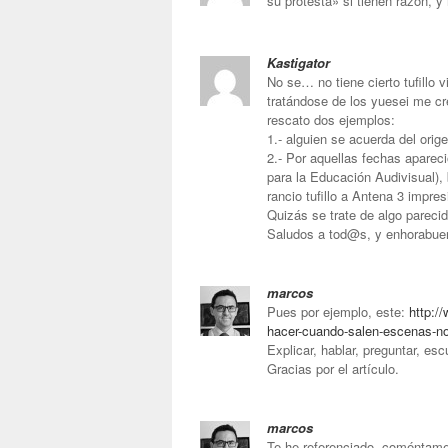
su protesta» si tienen razón, y
Kastigator
No se… no tiene cierto tufillo vi
tratándose de los yuesei me c
rescato dos ejemplos:
1.- alguien se acuerda del ori
2.- Por aquellas fechas aparec
para la Educación Audivisual), 
rancio tufillo a Antena 3 impres
Quizás se trate de algo parecid
Saludos a tod@s, y enhorabuen
marcos
Pues por ejemplo, este:
http:/
hacer-cuando-salen-escenas-no
Explicar, hablar, preguntar, e
Gracias por el artículo.
marcos
Te he referenciado, coméntame