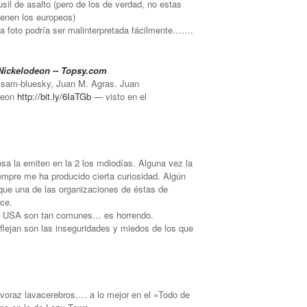
usil de asalto (pero de los de verdad, no estas
ienen los europeos)
 la foto podría ser malinterpretada fácilmente…….
Nickelodeon -- Topsy.com
y sam-bluesky, Juan M. Agras. Juan
deon
http://bit.ly/6IaTGb
— visto en el
rosa la emiten en la 2 los mdiodías. Alguna vez la
empre me ha producido cierta curiosidad. Algún
 que una de las organizaciones de éstas de
ece.
en USA son tan comunes… es horrendo.
lejan son las inseguridades y miedos de los que
 voraz lavacerebros…. a lo mejor en el «Todo de