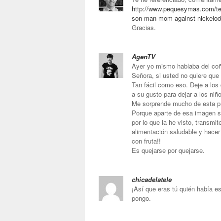
http://www.pequesymas.com/tele
son-man-mom-against-nickelo
Gracias.
AgenTV
Ayer yo mismo hablaba del coñ
Señora, si usted no quiere qu
Tan fácil como eso. Deje a los
a su gusto para dejar a los niño
Me sorprende mucho de esta pr
Porque aparte de esa imagen sa
por lo que la he visto, transmi
alimentación saludable y hacer 
con fruta!!
Es quejarse por quejarse.
chicadelatele
¡Así que eras tú quién había es
pongo.