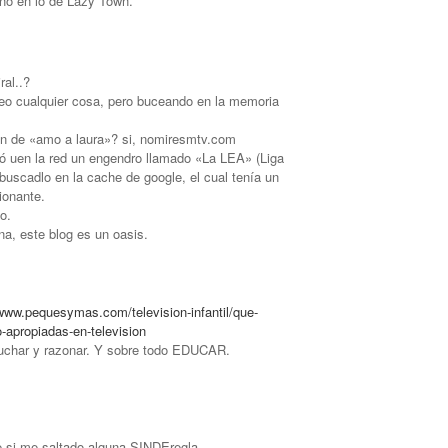
 no en lo de Lazy Town.
ral..?
reo cualquier cosa, pero buceando en la memoria
gen de «amo a laura»? si, nomiresmtv.com
ió uen la red un engendro llamado «La LEA» (Liga
buscadlo en la cache de google, el cual tenía un
ionante.
o.
a, este blog es un oasis.
/www.pequesymas.com/television-infantil/que-
-apropiadas-en-television
scuchar y razonar. Y sobre todo EDUCAR.
 si me saltado alguna SINDEregla.