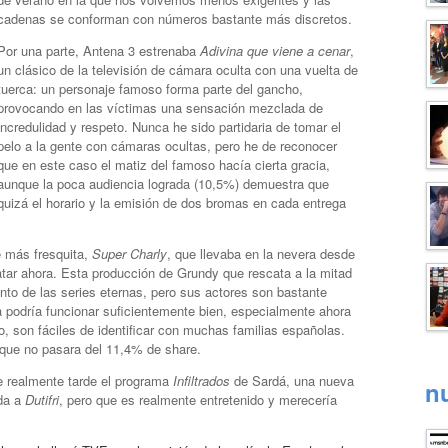
cadenas se conforman con números bastante más discretos.
Por una parte, Antena 3 estrenaba
Adivina que viene a cenar
,
un clásico de la televisión de cámara oculta con una vuelta de
tuerca: un personaje famoso forma parte del gancho,
provocando en las víctimas una sensación mezclada de
incredulidad y respeto. Nunca he sido partidaria de tomar el
pelo a la gente con cámaras ocultas, pero he de reconocer
que en este caso el matiz del famoso hacía cierta gracia,
aunque la poca audiencia lograda (10,5%) demuestra que
quizá el horario y la emisión de dos bromas en cada entrega
e más fresquita,
Super Charly
, que llevaba en la nevera desde
tar ahora. Esta producción de Grundy que rescata a la mitad
ento de las series eternas, pero sus actores son bastante
ia podría funcionar suficientemente bien, especialmente ahora
o, son fáciles de identificar con muchas familias españolas.
o que no pasara del 11,4% de share.
e realmente tarde el programa
Infiltrados
de Sardá, una nueva
n
rda a
Dutifri
, pero que es realmente entretenido y merecería