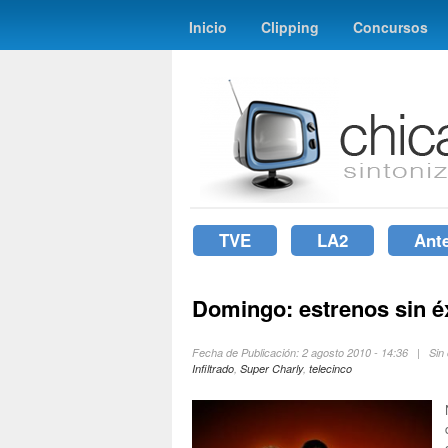
Inicio
Clipping
Concursos
TVE
LA2
Ant
Domingo: estrenos sin é
Fecha de Publicación: 2 agosto 2010 - 14:36 | Si
Infiltrado
,
Super Charly
,
telecinco