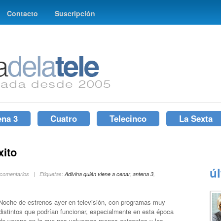
Contacto
Suscripción
ena 3
Cuatro
Telecinco
La Sexta
xito
ú
n comentarios | Etiquetas:
Adivina quién viene a cenar
,
antena 3
,
Noche de estrenos ayer en televisión, con programas muy
distintos que podrían funcionar, especialmente en esta época
de verano en la que nos volvemos menos exigentes y las