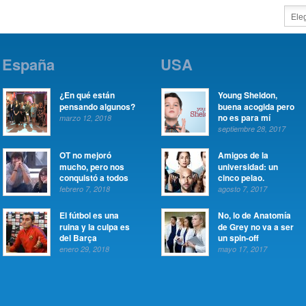
España
USA
¿En qué están
Young Sheldon,
pensando algunos?
buena acogida pero
no es para mí
marzo 12, 2018
septiembre 28, 2017
OT no mejoró
Amigos de la
mucho, pero nos
universidad: un
conquistó a todos
cinco pelao.
febrero 7, 2018
agosto 7, 2017
El fútbol es una
No, lo de Anatomía
ruina y la culpa es
de Grey no va a ser
del Barça
un spin-off
enero 29, 2018
mayo 17, 2017