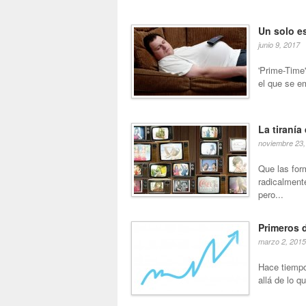
Un solo e
junio 9, 2017
'Prime-Time'
el que se em
La tiranía
noviembre 23,
Que las for
radicalment
pero...
Primeros d
marzo 2, 2015
Hace tiempo
allá de lo 