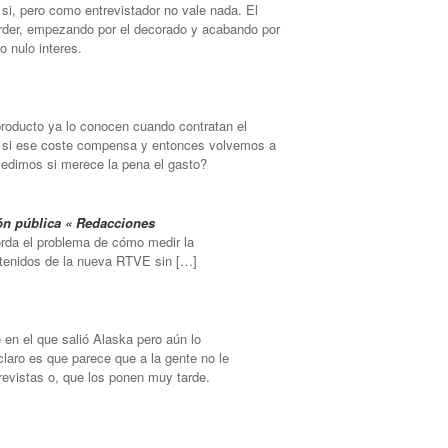
i, pero como entrevistador no vale nada. El
erder, empezando por el decorado y acabando por
o nulo interes.
roducto ya lo conocen cuando contratan el
r si ese coste compensa y entonces volvemos a
edimos si merece la pena el gasto?
sión pública « Redacciones
borda el problema de cómo medir la
ontenidos de la nueva RTVE sin […]
 en el que salió Alaska pero aún lo
laro es que parece que a la gente no le
revistas o, que los ponen muy tarde.