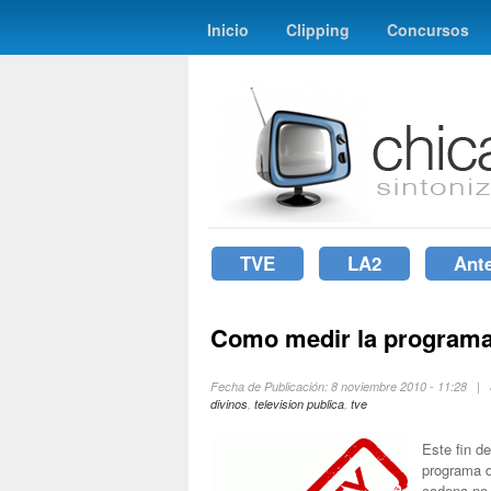
Inicio
Clipping
Concursos
TVE
LA2
Ant
Como medir la programac
Fecha de Publicación: 8 noviembre 2010 - 11:28 |
divinos
,
television publica
,
tve
Este fin d
programa d
cadena no 