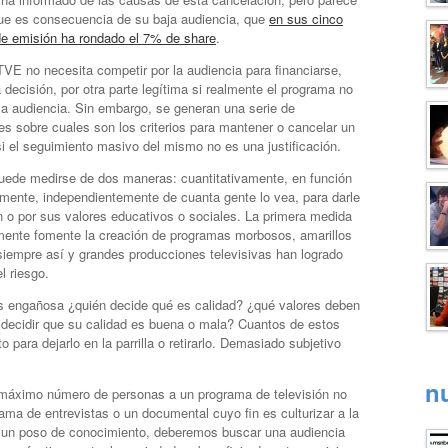
ue es consecuencia de su baja audiencia, que
en sus cinco
e emisión ha rondado el 7% de share
.
VE no necesita competir por la audiencia para financiarse,
 decisión, por otra parte legítima si realmente el programa no
 la audiencia. Sin embargo, se generan una serie de
tes sobre cuales son los criterios para mantener o cancelar un
i el seguimiento masivo del mismo no es una justificación.
 puede medirse de dos maneras: cuantitativamente, en función
amente, independientemente de cuanta gente lo vea, para darle
 o por sus valores educativos o sociales. La primera medida
mente fomente la creación de programas morbosos, amarillos
siempre así y grandes producciones televisivas han logrado
l riesgo.
 es engañosa ¿quién decide qué es calidad? ¿qué valores deben
 decidir que su calidad es buena o mala? Cuantos de estos
ara dejarlo en la parrilla o retirarlo. Demasiado subjetivo
n
l máximo número de personas a un programa de televisión no
ama de entrevistas o un documental cuyo fin es culturizar a la
e un poso de conocimiento, deberemos buscar una audiencia