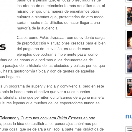
las ofertas de entretenimiento más sencillas son, al
mismo tiempo, una manera de enseñarnos otras
culturas e historias que, presentadas de otro modo,
serían mucho más difíciles de hacer llegar a una
mayoría de la audiencia.
Casos como
Pekín Express
, con su evidente carga
de preproducción y situaciones creadas para el bien
del programa de televisión, es uno de esos
ejemplos que podrían simplemente pasar como
chas de las cosas que pedimos a los documentales de
s a pasajes de la historia de las ciudades y paises por los que
s, hasta gastronomía típica y don de gentes de aquellas
sus hogares.
s un programa de superviviencia y convivencia, pero en este
o solo lo hacen más atractivo que ver a unos cuantos
 futurista, sino que permiten culturizarnos de alguna manera
 culturas lejanas que muchos de los espectadores nunca se
n
 Telecinco y Cuatro nos convierta
Pekín Express
en otro
pues la idea de sustituir a los personajes anónimos por
r una cosa: que se dejará a un lado la parte más didáctica del