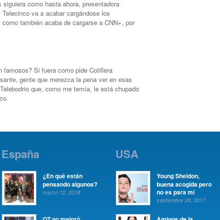
 siguiera como hasta ahora, presentadora
r, Telecinco va a acabar cargándose los
, como también acaba de cargarse a CNN+, por
n famosos? Si fuera como pide Cotillera
rsante, gente que merezca la pena ver en esas
 Telebodrio que, como me temía, le está chupado
co.
España
USA
¿En qué están
Young Sheldon,
pensando algunos?
buena acogida pero
no es para mí
marzo 12, 2018
septiembre 28, 2017
OT no mejoró
Amigos de la