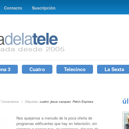
Contacto
Suscripción
ena 3
Cuatro
Telecinco
La Sexta
ú
 7 Comentarios | Etiquetas:
cuatro
,
jesus vazquez
,
Pekín Express
,
Nos quejamos a menudo de la poca oferta de
programas edificantes que hay en televisión, sin
pararnos a pensar que, en ocasiones, algunas de