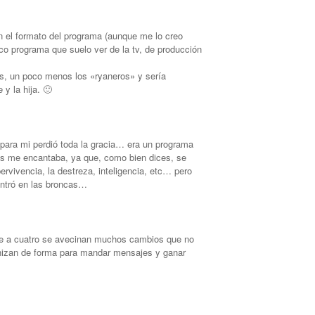
n el formato del programa (aunque me lo creo
ico programa que suelo ver de la tv, de producción
s, un poco menos los «ryaneros» y sería
y la hija. 🙂
para mi perdió toda la gracia… era un programa
s me encantaba, ya que, como bien dices, se
rvivencia, la destreza, inteligencia, etc… pero
entró en las broncas…
ue a cuatro se avecinan muchos cambios que no
nizan de forma para mandar mensajes y ganar