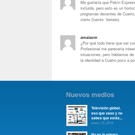
Me gustaría que Pekín Express
incluida, pero esto es un horro
programas decentes de Cuatro
cierto (fuente: Vertele).
amaiacm
¿Por qué todo tiene que ser co
Profesional me parecería intee
situaciones, pero hablamos de
la identidad a Cuatro poco a po
Nuevos medios
Televisión global,
eso que usas y no
sabes que estás...
enero 15, 2016
No es lo mismo