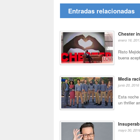
Entradas relacionadas
Chester in
enero 16, 201
Risto Mejid
buena acepta
Media rac
junio 20, 2016
Esta noche 
un thriller 
Insuperab
mayo 30, 201