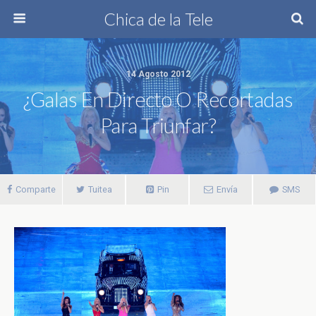
Chica de la Tele
14 Agosto 2012
¿Galas En Directo O Recortadas
Para Triunfar?
Comparte
Tuitea
Pin
Envía
SMS