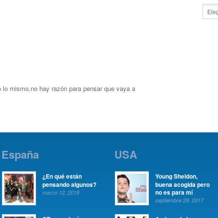
 lo mismo,no hay razón para pensar que vaya a
España
USA
¿En qué están
Young Sheldon,
pensando algunos?
buena acogida pero
no es para mí
marzo 12, 2018
septiembre 28, 2017