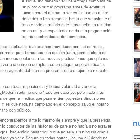
Aunque uno debería ver una entrega completa de
un piloto o primer programa antes de emitir un
juicio sobre el mismo, a veces incluso es mejor
darle dos o tres semanas hasta que se asiente el
tono y todo el mundo esté más suelto, la realidad
no es así y el espectador no da a la programación
tantas oportunidades de convencer.
ores» habituales que seamos muy duros con los estrenos,
ríamos para formarnos una opinión justa, pero lo cierto es
dan menos opciones a las nuevas producciones que quienes
a ver una entrega completa de un programa para criticarlo.
uién aguante del tirón un programa entero, ejemplo reciente:
me con toda mi paciencia y buena voluntad a ver esta
. ¿Modernizada he dicho? Eso pensaba yo, pero nada más
ás de que, a medida que pasa el tiempo, estas discusiones
 Y es que nada ha cambiado en el concepto salvo el horario
nario con público.
 encontrábamos ante lo mismo de siempre y que la presencia
n
o conductor de las historias de pareja no hacía sino agravar
ojos, haciéndolo pasar por lo que no es y sin ninguna gracia,
uce ya ver a Segura en todas partes, incluso allí donde no