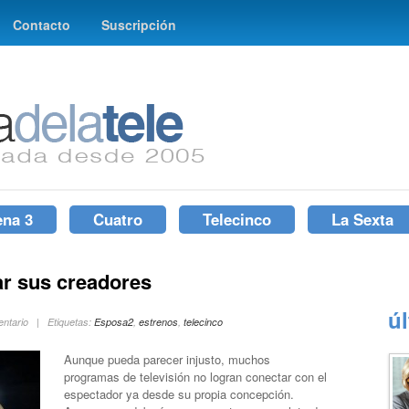
Contacto
Suscripción
ena 3
Cuatro
Telecinco
La Sexta
r sus creadores
ú
mentario | Etiquetas:
Esposa2
,
estrenos
,
telecinco
Aunque pueda parecer injusto, muchos
programas de televisión no logran conectar con el
espectador ya desde su propia concepción.