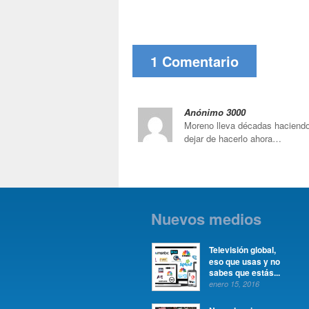
1 Comentario
Anónimo 3000
Moreno lleva décadas haciendo
dejar de hacerlo ahora…
Nuevos medios
Televisión global,
eso que usas y no
sabes que estás...
enero 15, 2016