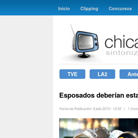
Inicio
Clipping
Concursos
TVE
LA2
Ant
Esposados deberían esta
Fecha de Publicación: 8 julio 2013 - 13:35 | 1 Co