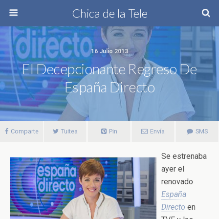
Chica de la Tele
16 Julio 2013
El Decepcionante Regreso De
España Directo
Comparte
Tuitea
Pin
Envía
SMS
Se estrenaba
ayer el
renovado
España
Directo
en