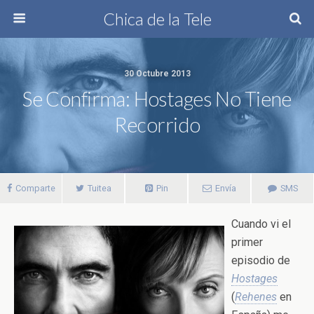
Chica de la Tele
30 Octubre 2013
Se Confirma: Hostages No Tiene
Recorrido
Comparte
Tuitea
Pin
Envía
SMS
Cuando vi el
primer
episodio de
Hostages
(
Rehenes
en