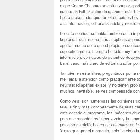
o que Carme Chaparro se esfuerza por aport
cuenta en twitter antes de aparecer más for
típico presentador que, en otros países ho
a la información, editorializándola y mostr
En este sentido, se habla también de la imp
la prensa, son mucho más asépticas al pres
aportar mucho de lo que el propio presenta
específicamente, siempre he sido muy fan d
información, con caras de auténtico despre
Es el caso más claro de editorialización p
También en esta línea, preguntados por la ne
me llama la atención cómo prácticamente to
neutralidad apenas existe, y no tienen probl
muchos inevitable, se vea compensada con 
Como veis, son numerosas las opiniones sob
televisión y más concretamente de esas car
está editado el programa, las imágenes de a
pero que recordamos haber vivido y la mane
posición en plató, hacen de
Las caras de la 
Y eso que, por el momento, solo he visto la