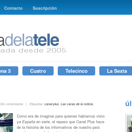
Contacto
Suscripción
ena 3
Cuatro
Telecinco
La Sexta
ú
 Sin comentarios | Etiquetas:
canal plus
,
Las caras de la noticia
Como era de imaginar para quienes habíamos visto
ya
España en serie
, el repaso que Canal Plus hace
de la historia de los informativos de nuestro país