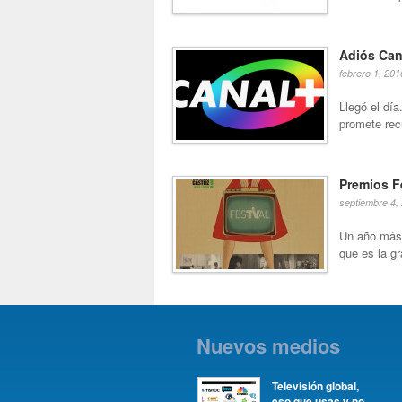
Adiós Can
febrero 1, 201
Llegó el dí
promete rec
Premios F
septiembre 4,
Un año más,
que es la gr
Nuevos medios
Televisión global,
eso que usas y no