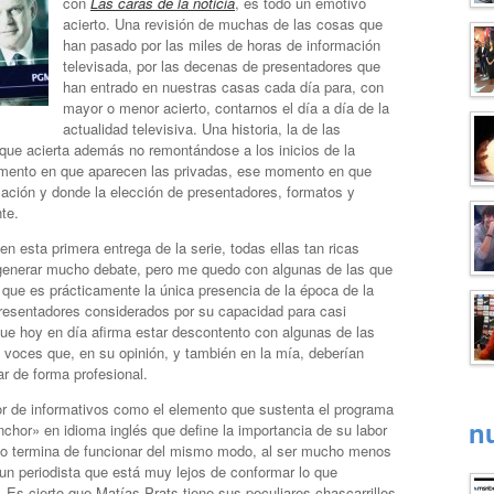
con
Las caras de la noticia
, es todo un emotivo
acierto. Una revisión de muchas de las cosas que
han pasado por las miles de horas de información
televisada, por las decenas de presentadores que
han entrado en nuestras casas cada día para, con
mayor o menor acierto, contarnos el día a día de la
actualidad televisiva. Una historia, la de las
, que acierta además no remontándose a los inicios de la
momento en que aparecen las privadas, ese momento en que
ación y donde la elección de presentadores, formatos y
te.
 esta primera entrega de la serie, todas ellas tan ricas
 generar mucho debate, pero me quedo con algunas de las que
que es prácticamente la única presencia de la época de la
presentadores considerados por su capacidad para casi
que hoy en día afirma estar descontento con algunas de las
 voces que, en su opinión, y también en la mía, deberían
ar de forma profesional.
or de informativos como el elemento que sustenta el programa
n
chor» en idioma inglés que define la importancia de su labor
 no termina de funcionar del mismo modo, al ser mucho menos
 un periodista que está muy lejos de conformar lo que
 Es cierto que Matías Prats tiene sus peculiares chascarrillos