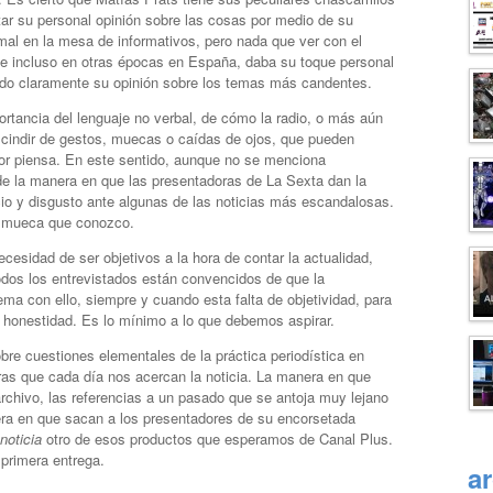
ar su personal opinión sobre las cosas por medio de su
mal en la mesa de informativos, pero nada que ver con el
y e incluso en otras épocas en España, daba su toque personal
ando claramente su opinión sobre los temas más candentes.
ortancia del lenguaje no verbal, de cómo la radio, o más aún
cindir de gestos, muecas o caídas de ojos, que pueden
dor piensa. En este sentido, aunque no se menciona
e la manera en que las presentadoras de La Sexta dan la
cio y disgusto ante algunas de las noticias más escandalosas.
or mueca que conozco.
cesidad de ser objetivos a la hora de contar la actualidad,
dos los entrevistados están convencidos de que la
ema con ello, siempre y cuando esta falta de objetividad, para
honestidad. Es lo mínimo a lo que debemos aspirar.
re cuestiones elementales de la práctica periodística en
as que cada día nos acercan la noticia. La manera en que
rchivo, las referencias a un pasado que se antoja muy lejano
ra en que sacan a los presentadores de su encorsetada
noticia
otro de esos productos que esperamos de Canal Plus.
 primera entrega.
a