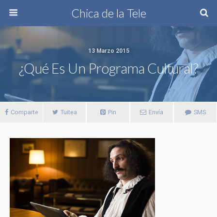
Chica de la Tele
13 Marzo 2015
¿Qué Es Un Programa Cultural?
Comparte
Tuitea
Pin
Envía
SMS