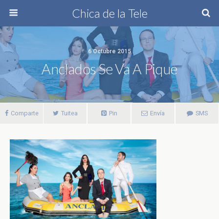
Chica de la Tele
6 Octubre 2015
Anclados Se Va A Pique
Comparte
Tuitea
Pin
Envía
SMS