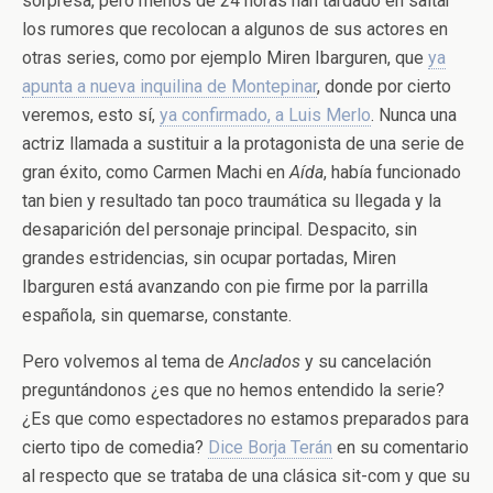
sorpresa, pero menos de 24 horas han tardado en saltar
los rumores que recolocan a algunos de sus actores en
otras series, como por ejemplo Miren Ibarguren, que
ya
apunta a nueva inquilina de Montepinar
, donde por cierto
veremos, esto sí,
ya confirmado, a Luis Merlo
. Nunca una
actriz llamada a sustituir a la protagonista de una serie de
gran éxito, como Carmen Machi en
Aída
, había funcionado
tan bien y resultado tan poco traumática su llegada y la
desaparición del personaje principal. Despacito, sin
grandes estridencias, sin ocupar portadas, Miren
Ibarguren está avanzando con pie firme por la parrilla
española, sin quemarse, constante.
Pero volvemos al tema de
Anclados
y su cancelación
preguntándonos ¿es que no hemos entendido la serie?
¿Es que como espectadores no estamos preparados para
cierto tipo de comedia?
Dice Borja Terán
en su comentario
al respecto que se trataba de una clásica sit-com y que su