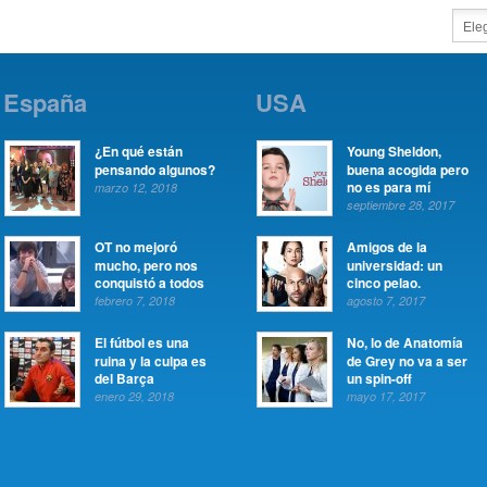
España
USA
¿En qué están
Young Sheldon,
pensando algunos?
buena acogida pero
no es para mí
marzo 12, 2018
septiembre 28, 2017
OT no mejoró
Amigos de la
mucho, pero nos
universidad: un
conquistó a todos
cinco pelao.
febrero 7, 2018
agosto 7, 2017
El fútbol es una
No, lo de Anatomía
ruina y la culpa es
de Grey no va a ser
del Barça
un spin-off
enero 29, 2018
mayo 17, 2017