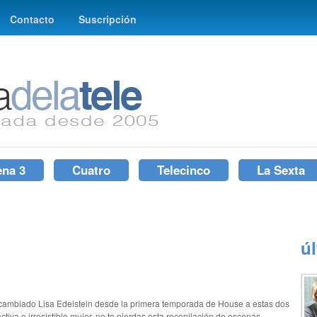
Contacto
Suscripción
ena 3
Cuatro
Telecinco
La Sexta
ú
 cambiado Lisa Edelstein desde la primera temporada de House a estas dos
tiva e irresistible mujer, no te pierdas esta recopilación de escenas,