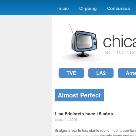
Inicio
Clipping
Concursos
TVE
LA2
Ant
Almost Perfect
Lisa Edelstein hace 15 años
enero 11, 2010
Si alguna vez te has planteado lo mucho que ha
últimas en las que se nos presenta como una atrac