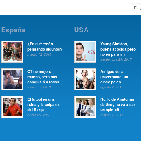
España
USA
¿En qué están
Young Sheldon,
pensando algunos?
buena acogida pero
no es para mí
marzo 12, 2018
septiembre 28, 2017
OT no mejoró
Amigos de la
mucho, pero nos
universidad: un
conquistó a todos
cinco pelao.
febrero 7, 2018
agosto 7, 2017
El fútbol es una
No, lo de Anatomía
ruina y la culpa es
de Grey no va a ser
del Barça
un spin-off
enero 29, 2018
mayo 17, 2017