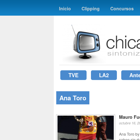
Inicio
Clipping
Concursos
TVE
LA2
Ant
Ana Toro
Mauro Fu
octubre 16, 2
Ana Toro by
saben sin d