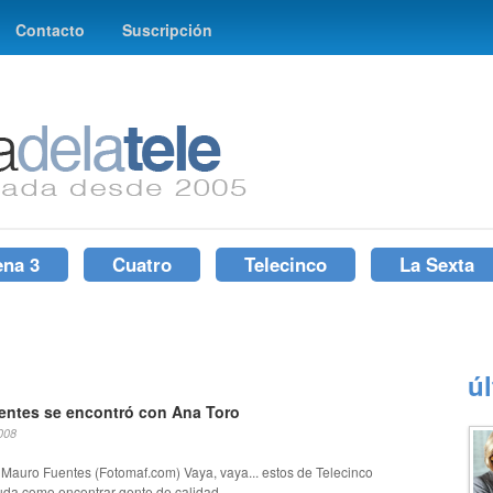
Contacto
Suscripción
ena 3
Cuatro
Telecinco
La Sexta
ú
entes se encontró con Ana Toro
008
 Mauro Fuentes (Fotomaf.com) Vaya, vaya... estos de Telecinco
uda como encontrar gente de calidad...