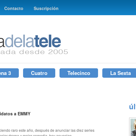
Contacto
Suscripción
ena 3
Cuatro
Telecinco
La Sexta
ú
idatos a EMMY
iendo raro este año, después de anunciar las diez series
 mejor drama y mejor comedia, hoy anuncian...