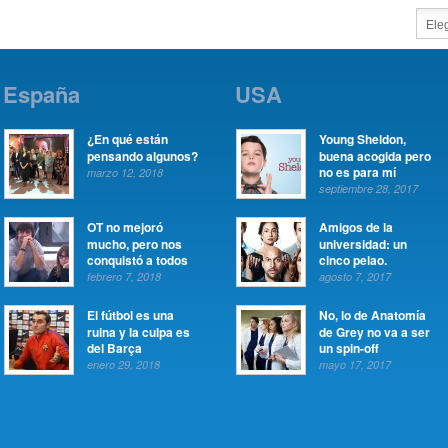
España
USA
¿En qué están
Young Sheldon,
pensando algunos?
buena acogida pero
no es para mí
marzo 12, 2018
septiembre 28, 2017
OT no mejoró
Amigos de la
mucho, pero nos
universidad: un
conquistó a todos
cinco pelao.
febrero 7, 2018
agosto 7, 2017
El fútbol es una
No, lo de Anatomía
ruina y la culpa es
de Grey no va a ser
del Barça
un spin-off
enero 29, 2018
mayo 17, 2017