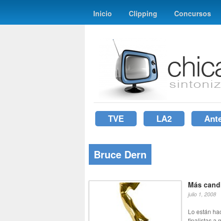
Inicio
Clipping
Concursos
TVE
LA2
Ant
Bruce Dern
Más cand
julio 1, 2008
Lo están hac
finalistas a