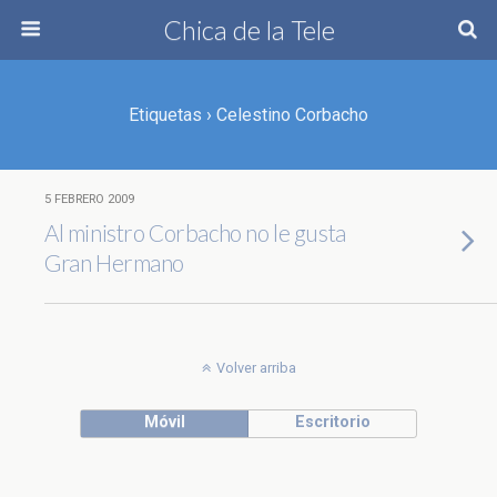
Chica de la Tele
Etiquetas › Celestino Corbacho
5 FEBRERO 2009
Al ministro Corbacho no le gusta
Gran Hermano
Volver arriba
Móvil
Escritorio