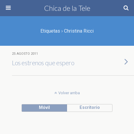
Chica de la Tele
Etiquetas › Christina Ricci
25 AGOSTO 2011
Los estrenos que espero
Volver arriba
Móvil
Escritorio