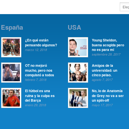
España
USA
¿En qué están
Young Sheldon,
pensando algunos?
buena acogida pero
no es para mí
marzo 12, 2018
septiembre 28, 2017
OT no mejoró
Amigos de la
mucho, pero nos
universidad: un
conquistó a todos
cinco pelao.
febrero 7, 2018
agosto 7, 2017
El fútbol es una
No, lo de Anatomía
ruina y la culpa es
de Grey no va a ser
del Barça
un spin-off
enero 29, 2018
mayo 17, 2017