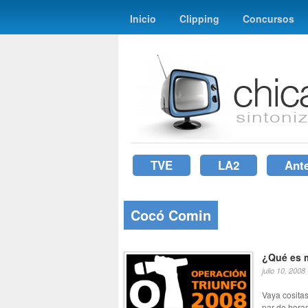
Inicio
Clipping
Concursos
TVE
LA2
Ant
Cocó Comin
¿Qué es 
julio 10, 2008
Vaya cosita
par de hora