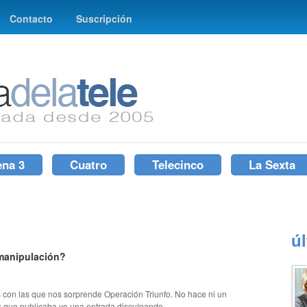
Contacto
Suscripción
ena 3
Cuatro
Telecinco
La Sexta
ú
manipulación?
s con las que nos sorprende Operación Triunfo. No hace ni un
s que publicaba yo una entrada disculpando...