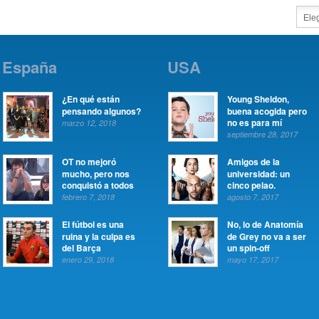
España
USA
¿En qué están
Young Sheldon,
pensando algunos?
buena acogida pero
no es para mí
marzo 12, 2018
septiembre 28, 2017
OT no mejoró
Amigos de la
mucho, pero nos
universidad: un
conquistó a todos
cinco pelao.
febrero 7, 2018
agosto 7, 2017
El fútbol es una
No, lo de Anatomía
ruina y la culpa es
de Grey no va a ser
del Barça
un spin-off
enero 29, 2018
mayo 17, 2017