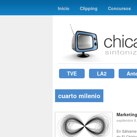
Inicio
Clipping
Concursos
TVE
LA2
Ant
cuarto milenio
Marketin
septiembre 9
En Sálvame 
de El Chirin