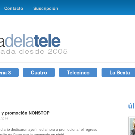
Contacto
Suscripción
ena 3
Cuatro
Telecinco
La Sexta
ú
g y promoción NONSTOP
, 2014
diario dedicaron ayer media hora a promocionar el regreso
guito de Pepe con la presencia en plató...