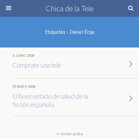
Chica de la Tele
Etiquetas › Daniel Écija
3 JUNIO 2008
Cómprate una tele
29 MAYO 2008
El buen estado de salud de la
ficción española
Volver arriba