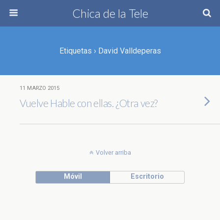
Chica de la Tele
Etiquetas › David Valldeperas
11 MARZO 2015
Vuelve Hable con ellas. ¿Otra vez?
Volver arriba
Móvil
Escritorio